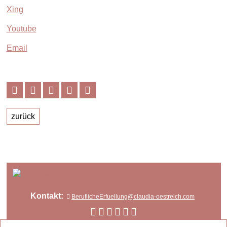
Xing
Youtube
Email
zurück
Kontakt:
BeruflicheErfuellung@claudia-oestreich.com