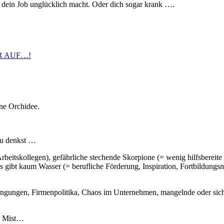
ch dein Job unglücklich macht. Oder dich sogar krank ….
ine Orchidee.
 du denkst …
rbeitskollegen), gefährliche stechende Skorpione (= wenig hilfsbereite
d es gibt kaum Wasser (= berufliche Förderung, Inspiration, Fortbild
dingungen, Firmenpolitika, Chaos im Unternehmen, mangelnde oder sich
er Mist…