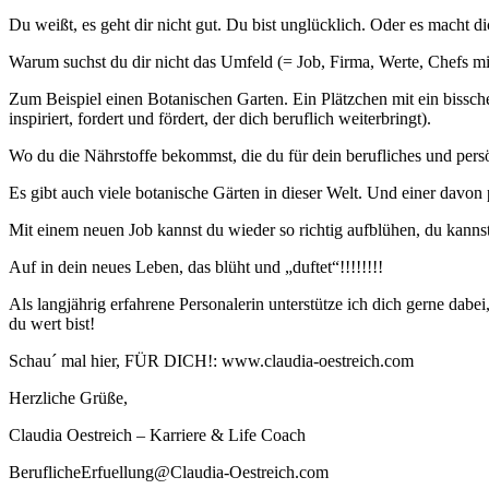
Du weißt, es geht dir nicht gut. Du bist unglücklich. Oder es macht d
Warum suchst du dir nicht das Umfeld (= Job, Firma, Werte, Chefs mit
Zum Beispiel einen Botanischen Garten. Ein Plätzchen mit ein bissch
inspiriert, fordert und fördert, der dich beruflich weiterbringt).
Wo du die Nährstoffe bekommst, die du für dein berufliches und per
Es gibt auch viele botanische Gärten in dieser Welt. Und einer davon pa
Mit einem neuen Job kannst du wieder so richtig aufblühen, du kannst
Auf in dein neues Leben, das blüht und „duftet“!!!!!!!!
Als langjährig erfahrene Personalerin unterstütze ich dich gerne dabe
du wert bist!
Schau´ mal hier, FÜR DICH!: www.claudia-oestreich.com
Herzliche Grüße,
Claudia Oestreich – Karriere & Life Coach
BeruflicheErfuellung@Claudia-Oestreich.com