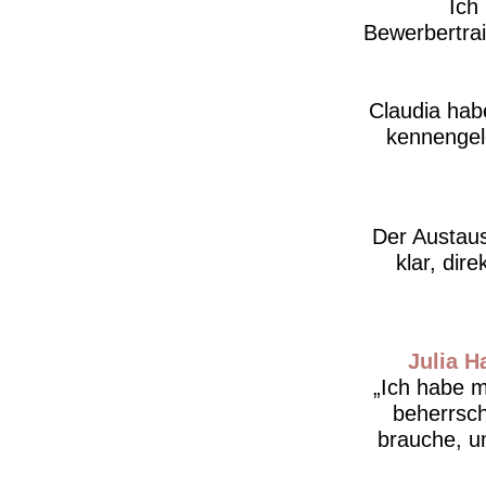
Ich
Bewerbertra
Claudia hab
kennengele
Der Austaus
klar, dire
Julia 
Ich habe m
beherrsch
brauche, u