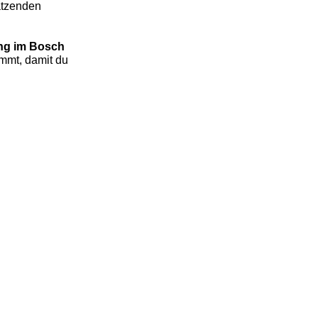
ätzenden
ung im Bosch
ommt, damit du
estreich – 1:1 Karriere Sparring