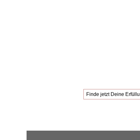
Die
Masterclas
die ihren
neu
suchen!
Finde jetzt Deine Erfüllu