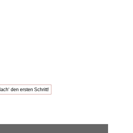
s
1:1 Karriere
g
für den
Job, der
Erfüllung gibt.
ach‘ den ersten Schritt!