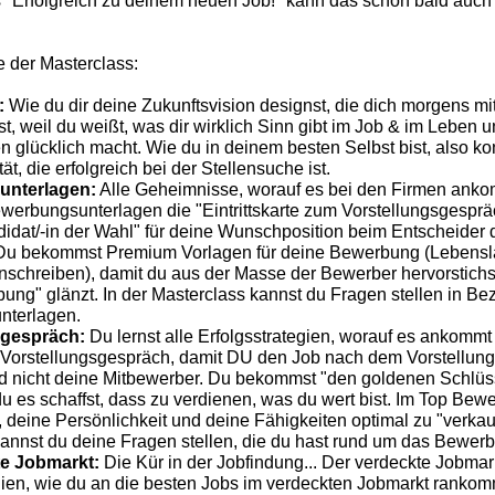
 "Erfolgreich zu deinem neuen Job!" kann das schon bald auch f
te der Masterclass:
:
Wie du dir deine Zukunftsvision designst, die dich morgens mi
st, weil du weißt, was dir wirklich Sinn gibt im Job & im Leben 
en glücklich macht. Wie du in deinem besten Selbst bist, also ko
tät, die erfolgreich bei der Stellensuche ist.
nterlagen:
Alle Geheimnisse, worauf es bei den Firmen anko
werbungsunterlagen die "Eintrittskarte zum Vorstellungsgespräc
didat/-in der Wahl" für deine Wunschposition beim Entscheider 
. Du bekommst Premium Vorlagen für deine Bewerbung (Lebensl
nschreiben), damit du aus der Masse der Bewerber hervorstichst
g" glänzt. In der Masterclass kannst du Fragen stellen in Bez
terlagen.
gespräch:
Du lernst alle Erfolgsstrategien, worauf es ankommt
n Vorstellungsgespräch, damit DU den Job nach dem Vorstellun
 nicht deine Mitbewerber. Du bekommst "den goldenen Schlüss
u es schaffst, dass zu verdienen, was du wert bist. Im Top Bewe
h, deine Persönlichkeit und deine Fähigkeiten optimal zu "verkauf
annst du deine Fragen stellen, die du hast rund um das Bewer
te Jobmarkt:
Die Kür in der Jobfindung... Der verdeckte Jobmark
gien, wie du an die besten Jobs im verdeckten Jobmarkt rankom