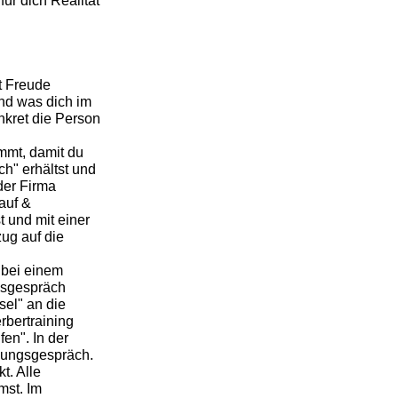
ür dich Realität
t Freude
und was dich im
nkret die Person
mmt, damit du
h" erhältst und
der Firma
auf &
 und mit einer
ug auf die
 bei einem
gsgespräch
el" an die
rbertraining
en". In der
bungsgespräch.
t. Alle
mst. Im