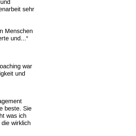
 und
narbeit sehr
hen Menschen
rte und...
Coaching war
tigkeit und
nagement
e beste. Sie
ht was ich
ie wirklich