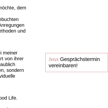
 möchte, dem
gebuchten
 Anregungen
ethoden und
i meiner
rt von ihrer
Jetzt
Gesprächstermin
laublich
vereinbaren!
en, sondern
iduelle
od Life.