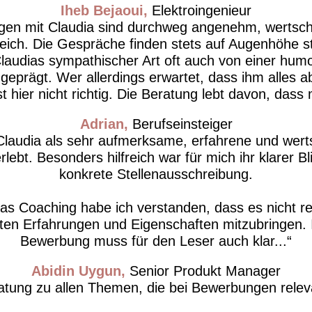
Iheb Bejaoui
Elektroingenieur
ngen mit Claudia sind durchweg angenehm, wertsc
freich. Die Gespräche finden stets auf Augenhöhe st
laudias sympathischer Art oft auch von einer humo
t geprägt. Wer allerdings erwartet, dass ihm alle
ist hier nicht richtig. Die Beratung lebt davon, dass
Adrian
Berufseinsteiger
Claudia als sehr aufmerksame, erfahrene und wer
lebt. Besonders hilfreich war für mich ihr klarer Bl
konkrete Stellenausschreibung.
as Coaching habe ich verstanden, dass es nicht rei
ten Erfahrungen und Eigenschaften mitzubringen. I
Bewerbung muss für den Leser auch klar...
Abidin Uygun
Senior Produkt Manager
atung zu allen Themen, die bei Bewerbungen releva