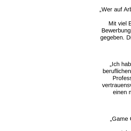
Wer auf Arb
Mit viel
Bewerbungs
gegeben. D
​Ich ha
beruflichen
Profess
vertrauens
einen 
Game C