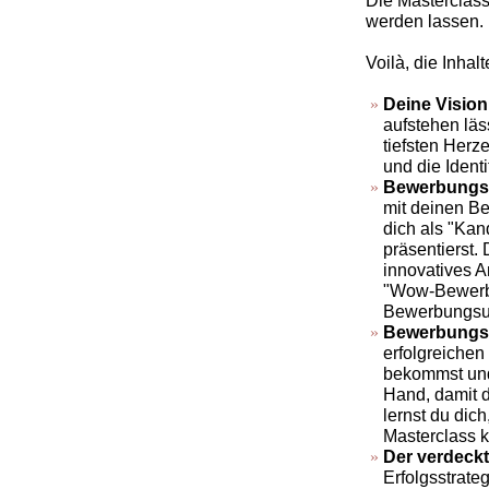
Die Masterclass
werden lassen.
Voilà, die Inhal
Deine Vision
aufstehen läs
tiefsten Herz
und die Identi
Bewerbungsu
mit deinen Be
dich als "Kan
präsentierst
innovatives A
"Wow-Bewerbun
Bewerbungsun
Bewerbungs
erfolgreiche
bekommst und
Hand, damit d
lernst du dic
Masterclass k
Der verdeck
Erfolgsstrate