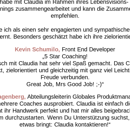
 habe mit Claudia im Rahmen ihres Lebensvisions-
inings zusammengearbeitet und kann die Zusamme
empfehlen.
e ich als einen sehr engagierten und sympathisc
rnt. Besonders geschätzt habe ich ihre zielorientie
Kevin Schumilo
Front End Developer
5 Star Coaching!
ch mit Claudia hat sehr viel Spaß gemacht. Das 
kt, zielorientiert und gleichzeitig mit ganz viel Leich
Freude verbunden.
Great Job, Mrs Good Job! ;-)
Hagenberg
Abteilungsleiterin Globales Produktma
ehrere Coaches ausprobiert. Claudia ist einfach di
t ihr Handwerk perfekt und hat mir alles beigebrac
m durchzustarten. Wenn Du Unterstützung suchst, d
etwas bringt: Claudia kontaktieren!