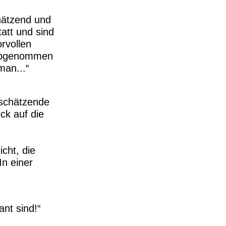
hätzend und
att und sind
rvollen
s abgenommen
 man...
tschätzende
ick auf die
cht, die
n einer
nt sind!