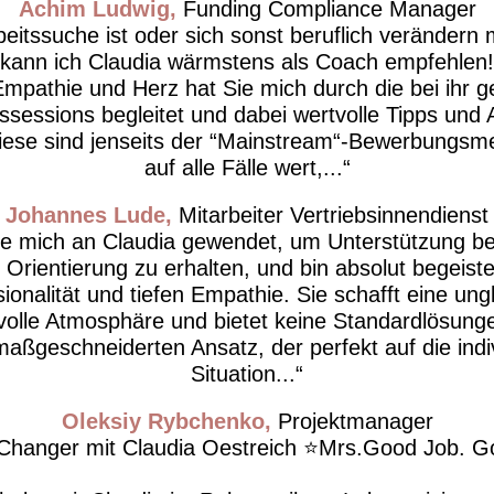
Achim Ludwig
Funding Compliance Manager
eitssuche ist oder sich sonst beruflich verändern
kann ich Claudia wärmstens als Coach empfehlen!
 Empathie und Herz hat Sie mich durch die bei ihr 
sessions begleitet und dabei wertvolle Tipps und
iese sind jenseits der “Mainstream“-Bewerbungsm
auf alle Fälle wert,...
Johannes Lude
Mitarbeiter Vertriebsinnendienst
be mich an Claudia gewendet, um Unterstützung be
 Orientierung zu erhalten, und bin absolut begeiste
ionalität und tiefen Empathie. Sie schafft eine ung
volle Atmosphäre und bietet keine Standardlösung
maßgeschneiderten Ansatz, der perfekt auf die indiv
Situation...
Oleksiy Rybchenko
Projektmanager
hanger mit Claudia Oestreich ⭐️Mrs.Good Job. Go