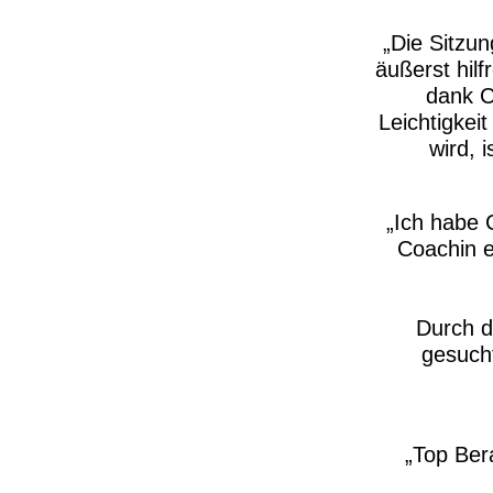
Die Sitzu
äußerst hil
dank C
Leichtigkei
wird, 
Ich habe 
Coachin er
Durch d
gesuch
Top Ber