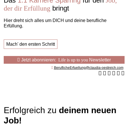
Das
1:1 Karriere Sparring
für den
Job,
bringt
der dir Erfüllung
Hier dreht sich alles um DICH und deine berufliche
Erfüllung.
Mach' den ersten Schritt
Jetzt abonnieren:
Life is up to you
Newsletter
BeruflicheErfuellung@claudia-oestreich.com
Erfolgreich zu
deinem neuen
Job!