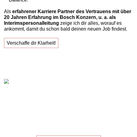
Als
erfahrener Karriere Partner des Vertrauens mit über
20 Jahren Erfahrung im Bosch Konzern, u. a. als
Interimspersonalleitung
zeige ich dir alles, worauf es
ankommt, damit du schon bald deinen neuen Job findest.
Verschaffe dir Klarheit!
Claudia Oestreich – "Erfolgreich zu deinem neuen
Job!"
Die
Masterclass
für die,
die ihren
neuen Job
suchen!