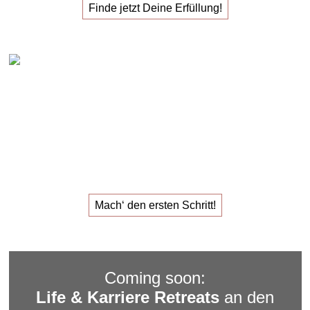
Finde jetzt Deine Erfüllung!
Claudia Oestreich – 1:1 Karriere Sparring
Das
1:1 Karriere Sparring
für den
Job, der dir Erfüllung
gibt.
Mach‘ den ersten Schritt!
Coming soon:
Life & Karriere Retreats
an den