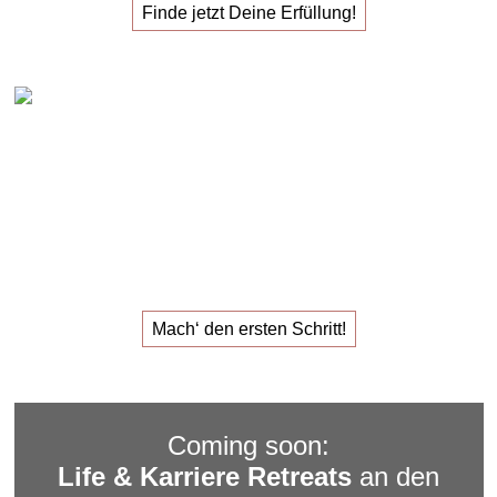
Finde jetzt Deine Erfüllung!
Claudia Oestreich – 1:1 Karriere Sparring
Das
1:1 Karriere Sparring
für den
Job, der dir Erfüllung
gibt.
Mach‘ den ersten Schritt!
Coming soon:
Life & Karriere Retreats
an den