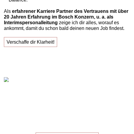
Als
erfahrener Karriere Partner des Vertrauens mit über
20 Jahren Erfahrung im Bosch Konzern, u. a. als
Interimspersonalleitung
zeige ich dir alles, worauf es
ankommt, damit du schon bald deinen neuen Job findest.
Verschaffe dir Klarheit!
Claudia Oestreich – "Erfolgreich zu deinem neuen
Job!"
Die
Masterclass
für die,
die ihren
neuen Job
suchen!