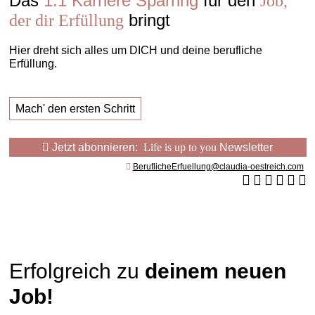
Das
1:1 Karriere Sparring
für den
Job,
bringt
der dir Erfüllung
Hier dreht sich alles um DICH und deine berufliche
Erfüllung.
Mach' den ersten Schritt
Jetzt abonnieren:
Life is up to you
Newsletter
BeruflicheErfuellung@claudia-oestreich.com
Erfolgreich zu
deinem neuen
Job!