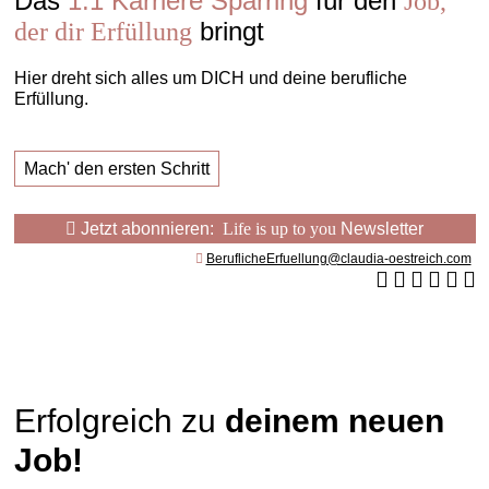
Das
1:1 Karriere Sparring
für den
Job,
bringt
der dir Erfüllung
Hier dreht sich alles um DICH und deine berufliche
Erfüllung.
Mach' den ersten Schritt
Jetzt abonnieren:
Life is up to you
Newsletter
BeruflicheErfuellung@claudia-oestreich.com
Erfolgreich zu
deinem neuen
Job!