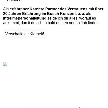
Als
erfahrener Karriere Partner des Vertrauens mit über
20 Jahren Erfahrung im Bosch Konzern, u. a. als
Interimspersonalleitung
zeige ich dir alles, worauf es
ankommt, damit du schon bald deinen neuen Job findest.
Verschaffe dir Klarheit!
Claudia Oestreich – "Erfolgreich zu deinem neuen
Job!"
Die
Masterclass
für die,
die ihren
neuen Job
suchen!