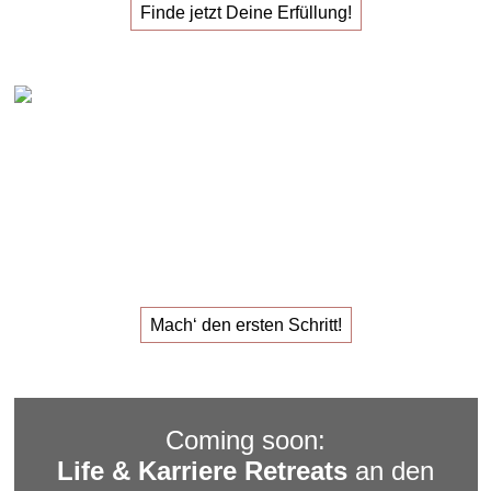
Finde jetzt Deine Erfüllung!
Claudia Oestreich – 1:1 Karriere Sparring
Das
1:1 Karriere Sparring
für den
Job, der dir Erfüllung
gibt.
Mach‘ den ersten Schritt!
Coming soon:
Life & Karriere Retreats
an den