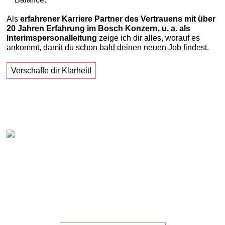
Als
erfahrener Karriere Partner des Vertrauens mit über
20 Jahren Erfahrung im Bosch Konzern, u. a. als
Interimspersonalleitung
zeige ich dir alles, worauf es
ankommt, damit du schon bald deinen neuen Job findest.
Verschaffe dir Klarheit!
Claudia Oestreich – "Erfolgreich zu deinem neuen
Job!"
Die
Masterclass
für die,
die ihren
neuen Job
suchen!