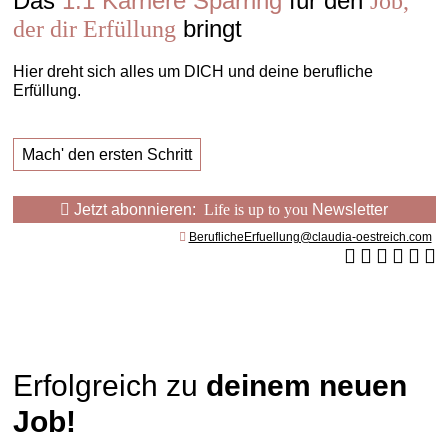
Das
1:1 Karriere Sparring
für den
Job,
bringt
der dir Erfüllung
Hier dreht sich alles um DICH und deine berufliche
Erfüllung.
Mach' den ersten Schritt
Jetzt abonnieren:
Life is up to you
Newsletter
BeruflicheErfuellung@claudia-oestreich.com
Erfolgreich zu
deinem neuen
Job!