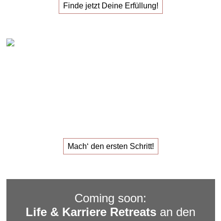
Finde jetzt Deine Erfüllung!
Claudia Oestreich – 1:1 Karriere Sparring
Das
1:1 Karriere Sparring
für den
Job, der dir Erfüllung
gibt.
Mach‘ den ersten Schritt!
Coming soon:
Life & Karriere Retreats
an den