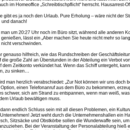
ch im Homeoffice „Schreibtischpflicht“ herrscht. Hausarrest-Off
e gibt es ja noch den Urlaub. Pure Erholung – wäre nicht der St
 und danach!
man um 20:27 Uhr noch im Büro sitzt, während alle anderen Ko
genießen, lässt ein „Aber machen Sie heute nicht mehr so lang
t nicht verschwinden.
hr genauso hilfreich, wie das Rundschreiben der Geschäftsleitun
die große Zahl an Überstunden in der Abteilung ein Verbot von
 dem Zeitkonto verkündet hat. Wenn das Schiff untergeht, kann
en, zu sinken…
ird man herzlich verabschiedet: „Zur Not können wir uns doch be
e Option, einen Telefonanruf aus dem Büro zu bekommen, erzeug
es schwer, sich am Strand zu entspannen, wenn man weiß, was
 dem Urlaub bewältigen muss.
e dann endlich Schluss sein mit all diesen Problemen, ein Kult
 Unternehmen! Jetzt weht durch die Unternehmenshallen ein H
rtisch, Sitzsäcke und Obstkörbe sollen die Wunderwaffe sein, um
anzuziehen. Bei der Veranstaltung der Personalabteilung hieß e