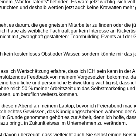
einem „War for Talents“ befinden. Es wäre jetzt wichtig, sich voll
urichten und deshalb werden jetzt auch keine Krawatten mehr
geht es darum, die geeignetsten Mitarbeiter zu finden oder die 
ich habe als weibliche Fachkraft gar kein Interesse an Kickert
icht mit „zwanghaft gestalteten“ Teambuilding-Events auf der 
h kein kostenloses Obst oder Wasser, sondern könnte mir das je
 dass ich Wertschätzung erfahre, dass ich ICH sein kann in der Ar
erstützendes Feedback von meinem Vorgesetzten bekomme, d
ine berufliche und persönliche Entwicklung wichtig ist, dass ic
 ohne mich 50 % meiner Arbeitszeit um das Selbstmarketing un
sen, um beruflich weiterzukommen.
an diesem Abend an meinem Laptop, bevor ich Feierabend mach
schlechtes Gewissen, das Kündigungsschreiben während der Ar
 im Grunde genommen gehört es zur Arbeit, denn ich hoffe, das
azu bringt, in Zukunft etwas im Unternehmen zu verändern.
st davon überzeugt, dass vielleicht auch Sie selbst einige Beisp