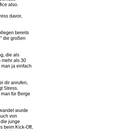
ice also.
ress davor,
llegen bereits
“ die großen
g, die als
 mehr als 30
 man ja einfach
i dir anrufen,
t Stress.
 man für Berge
urwandel wurde
auch von
 die junge
s beim Kick-Off,