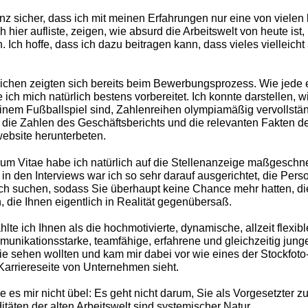
nz sicher, dass ich mit meinen Erfahrungen nur eine von vielen 
h hier aufliste, zeigen, wie absurd die Arbeitswelt von heute ist, 
 Ich hoffe, dass ich dazu beitragen kann, dass vieles vielleich
ichen zeigten sich bereits beim Bewerbungsprozess. Wie jede 
ich mich natürlich bestens vorbereitet. Ich konnte darstellen, w
einem Fußballspiel sind, Zahlenreihen olympiamäßig vervollstä
ie Zahlen des Geschäftsberichts und die relevanten Fakten d
bsite herunterbeten.
um Vitae habe ich natürlich auf die Stellenanzeige maßgeschne
in den Interviews war ich so sehr darauf ausgerichtet, die Perso
ich suchen, sodass Sie überhaupt keine Chance mehr hatten, d
 die Ihnen eigentlich in Realität gegenübersaß.
hlte ich Ihnen als die hochmotivierte, dynamische, allzeit flexibl
munikationsstarke, teamfähige, erfahrene und gleichzeitig jung
ie sehen wollten und kam mir dabei vor wie eines der Stockfoto
Karriereseite von Unternehmen sieht.
 es mir nicht übel: Es geht nicht darum, Sie als Vorgesetzter zu 
täten der alten Arbeitswelt sind systemischer Natur.