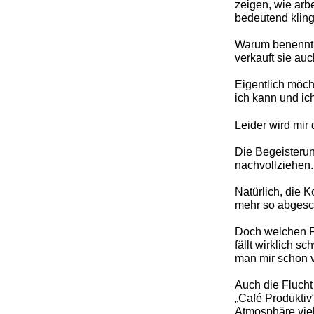
zeigen, wie arb
bedeutend kling
Warum benennt m
verkauft sie auc
Eigentlich möcht
ich kann und ic
Leider wird mir 
Die Begeisterun
nachvollziehen.
Natürlich, die 
mehr so abgesch
Doch welchen Pr
fällt wirklich s
man mir schon v
Auch die Flucht
„Café Produktiv“
Atmosphäre viel 