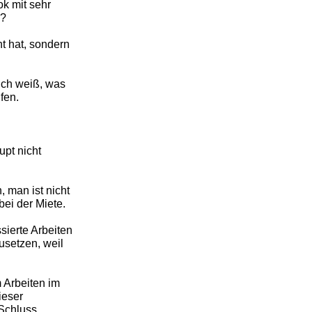
ok mit sehr
n?
t hat, sondern
 Ich weiß, was
fen.
pt nicht
 man ist nicht
ei der Miete.
sierte Arbeiten
usetzen, weil
 Arbeiten im
ieser
 Schluss