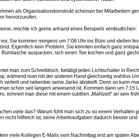
men als Organisationskonstrukt scheinen bei Mitarbeitern ge
n hervorzurufen.
eine, möchte ich gerne anhand eines Beispiels verdeutlichen:
h vor, Sie kommen morgens um 7:08 Uhr ins Büro und stellen fes
 sind. Eigentlich kein Problem. Sie könnten einfach ganz entspa
Bürotasche auspacken, sich einen Tee kochen und ganz gechillt
ntet man zum Schreibtisch, betätigt jeden Lichtschalter in Reic
top, während man mit der anderen Hand gleichzeitig wahllos Un
h verteilt und nebenbei seine Jacke abstreift. Denn so kann m
 man schon seit langem anwesend ist. Kommen dann um 7:15 U
ro, erinnert man diese mit einem subtilen „Mahlzeit“ an sein fr
hen viele das? Warum fühlt man sich zu so einem Verhalten 
n nicht hilfreich ist, seine Arbeitsaufgaben dadurch besser und
ken viele Kollegen E-Mails vom Nachmittag erst am späten Ab