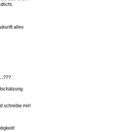
tlicht.
ukunft alles
...???
tschätzung
 schreibe mir!
igkeit!