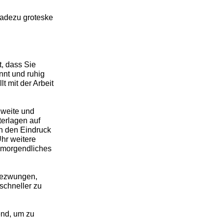
radezu groteske
t, dass Sie
nnt und ruhig
 mit der Arbeit
hweite und
terlagen auf
an den Eindruck
hr weitere
ühmorgendliches
gezwungen,
 schneller zu
end, um zu