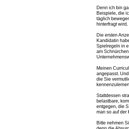
Denn ich bin ga
Beispiele, die ic
täglich bewegen.
hinterfragt wird.
Die ersten Anze
Kandidatin habe 
Spielregeln in 
am Schnürchen d
Unternehmenswe
Meinen Curricul
angepasst. Und 
die Sie vermutl
kennenzulernen,
Stattdessen stra
belastbare, kom
entgegen, die S
man so auf der 
Bitte nehmen Sie
denn die Absurdi