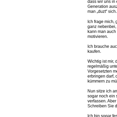
dass wir uns in 
Generation ausz
man „duzt“ sich.
Ich frage mich, 
ganz nebenbei, 
kann man auch n
motivieren.
Ich brauche auc
kaufen.
Wichtig ist mir,
regelmäßig unt
Vorgesetzten me
erbringen darf,
kümmern zu müs
Nun sitze ich 
sogar noch ein 
verfassen. Aber
Schreiben Sie d
Ich bin sogar fe