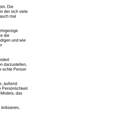
bin. Die
in der sich viele
t auch mal
ehrgeizige
ie die
ndigen und wie
er
idert
n darzustellen,
ie echte Person
e, äußerst
e Persönlichkeit
-Models, das
kritisieren,