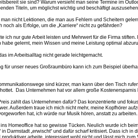
eitsbereit sie sind? Warum versieht man seine Termine im Outlo
enden Titeln, um möglichst wichtig und beschäftigt auszusehe
an nicht Lektionen, die man aus Fehlern und Scheitern gelern
h noch als Erfolge, um die „Karriere“ nicht zu gefährden?
e ich nur gute Arbeit leisten und Mehrwert für die Firma stiften.
h habe gelernt, mein Wissen und meine Leistung optimal abzuru
das im Arbeitsalltag nicht gerade leichtgemacht.
g für unser neues Großraumbüro kann ich zum Beispiel überhau
Kommunikationswege sind kürzer, man kann über den Tisch rufen,
ottet. Das Unternehmen hat vor allem große Kostenersparnis b
eis zahlt das Unternehmen dafür? Das konzentrierte und fokus
chwer. Außerdem traue ich mich nicht mehr, meine Kopfhörer aufz
orgeworfen hat, ich würde nur Musik hören, anstatt zu arbeiten.
 ins Homeoffice hat so gewisse Tücken. Neulich wurde ich beim
 in Darmstadt „erwischt“ und dafür scharf kritisiert. Dass ich in d
produktiver arbeite, interessiert wohl nicht und lässt mich zum