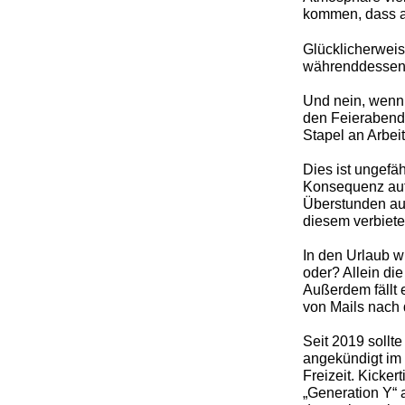
kommen, dass au
Glücklicherweis
währenddessen
Und nein, wenn 
den Feierabend 
Stapel an Arbei
Dies ist ungefä
Konsequenz auf 
Überstunden auf
diesem verbiet
In den Urlaub w
oder? Allein di
Außerdem fällt 
von Mails nach
Seit 2019 sollt
angekündigt im
Freizeit. Kicke
„Generation Y“ 