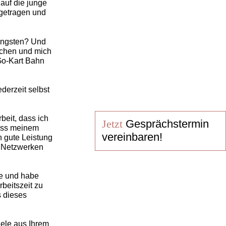
 auf die junge
 getragen und
jüngsten? Und
ischen und mich
Go-Kart Bahn
derzeit selbst
beit, dass ich
Jetzt
Gesprächstermin
ass meinem
vereinbaren!
h gute Leistung
d Netzwerken
e und habe
beitszeit zu
s dieses
iele aus Ihrem