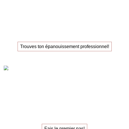
La
masterclass
pour ceux
qui recherchent leur
nouvel
emploi
!
Trouves ton épanouissement professionnel!
Claudia Oestreich – 1:1 Sparring carrière
Le
sparring de carrière
individuel
pour trouver
le
travail qui vous épanouit.
Fais le premier pas!