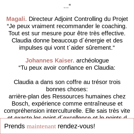
...
Magali
Directeur Adjoint Controlling du Projet
Je peux vraiment recommander le coaching.
Tout est sur mesure pour être très effective.
Claudia donne beaucoup d´énergie et des
impulses qui vont t´aider sûrement.
Johannes Kaiser
archéologue
Tu peux avoir confiance en Claudia:
Claudia a dans son coffre au trésor trois
bonnes choses:
arrière-plan des Ressources humaines chez
Bosch, expérience comme entraîneuse et
compréhension interculturelle. Elle sais très vite
et exacte les point d´excellence et le points d
´améliorations des clients et avec ces trois
Prends
maintenant
rendez-vous!
bonnes choses elle le...