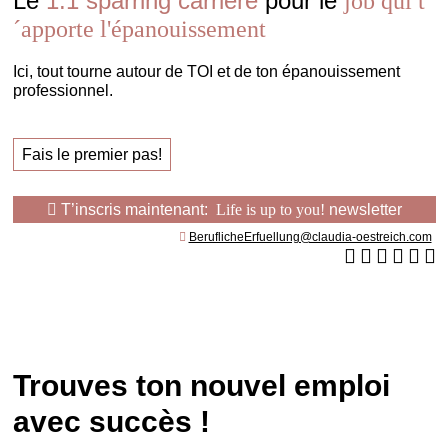
Le
1:1 sparring carrière
pour le
job qui t
´apporte l'épanouissement
Ici, tout tourne autour de TOI et de ton épanouissement
professionnel.
Fais le premier pas!
T’inscris maintenant:
Life is up to you!
newsletter
BeruflicheErfuellung@claudia-oestreich.com
Trouves ton nouvel emploi
avec succès !