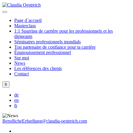
Page d´accueil
Masterclass
1:1 Sparring de carrière pour les professionnels et les
dirigeants
Séminaires professionnels mondials
Ton partenaire de confiance pour ta carrière
Épanouissement professionnel
Sur moi
News
Les références des clients
Contact
fr
de
en
fr
BeruflicheErfuellung@claudia-oestreich.com