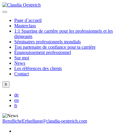
Page d´accueil
Masterclass
1:1 Sparring de carrière pour les professionnels et les
dirigeants
Séminaires professionnels mondials
Ton partenaire de confiance pour ta carrière
Épanouissement professionnel
Sur moi
News
Les références des clients
Contact
fr
de
en
fr
BeruflicheErfuellung@claudia-oestreich.com