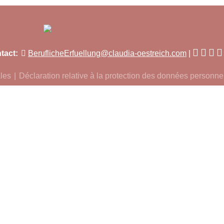
tact:
BeruflicheErfuellung@claudia-oestreich.com
les
Déclaration relative à la protection des données personne