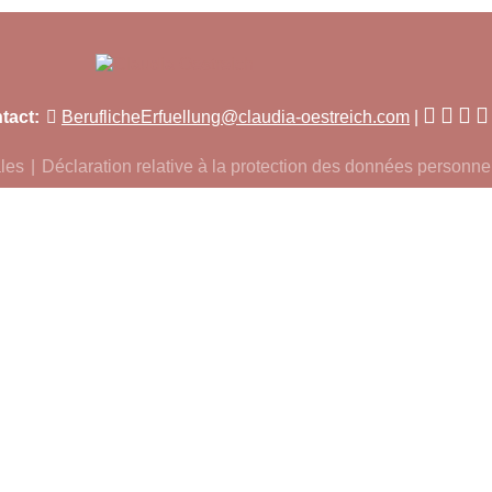
tact:
BeruflicheErfuellung@claudia-oestreich.com
les
Déclaration relative à la protection des données personne