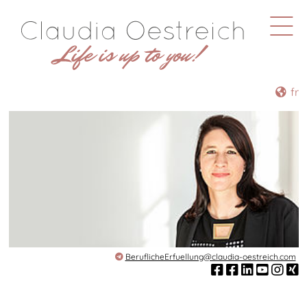
fr
BeruflicheErfuellung@claudia-oestreich.com