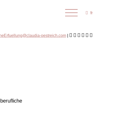
fr
cheErfuellung@claudia-oestreich.com
 berufliche