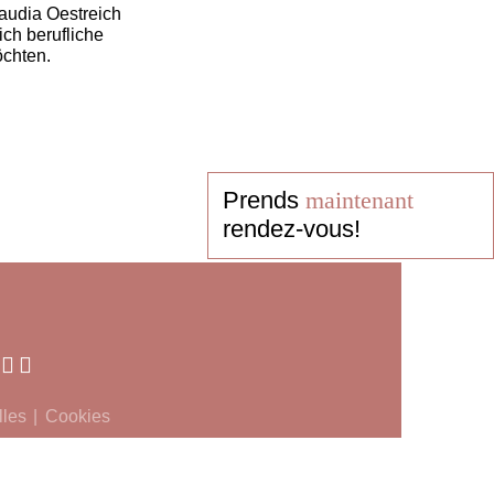
audia Oestreich
ich berufliche
öchten.
Prends
maintenant
rendez-vous!
lles
Cookies