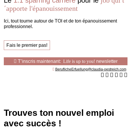
Le
1:1 sparring carrière
pour le
job qui t
´apporte l'épanouissement
Ici, tout tourne autour de TOI et de ton épanouissement
professionnel.
Fais le premier pas!
T’inscris maintenant:
Life is up to you!
newsletter
BeruflicheErfuellung@claudia-oestreich.com
Trouves ton nouvel emploi
avec succès !