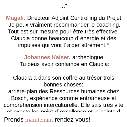
...
Magali
Directeur Adjoint Controlling du Projet
Je peux vraiment recommander le coaching.
Tout est sur mesure pour être très effective.
Claudia donne beaucoup d´énergie et des
impulses qui vont t´aider sûrement.
Johannes Kaiser
archéologue
Tu peux avoir confiance en Claudia:
Claudia a dans son coffre au trésor trois
bonnes choses:
arrière-plan des Ressources humaines chez
Bosch, expérience comme entraîneuse et
compréhension interculturelle. Elle sais très vite
et exacte les point d´excellence et le points d
´améliorations des clients et avec ces trois
Prends
maintenant
rendez-vous!
bonnes choses elle le...