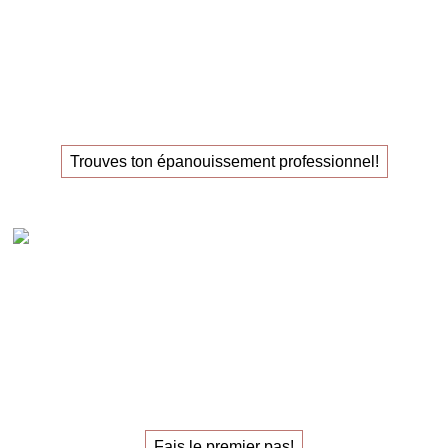
La
masterclass
pour ceux
qui recherchent leur
nouvel
emploi
!
Trouves ton épanouissement professionnel!
Claudia Oestreich – 1:1 Sparring carrière
Le
sparring de carrière
individuel
pour trouver
le
travail qui vous épanouit.
Fais le premier pas!