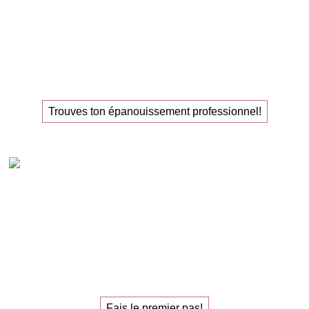
La
masterclass
pour ceux
qui recherchent leur
nouvel
emploi
!
Trouves ton épanouissement professionnel!
Claudia Oestreich – 1:1 Sparring carrière
Le
sparring de carrière
individuel
pour trouver
le
travail qui vous épanouit.
Fais le premier pas!