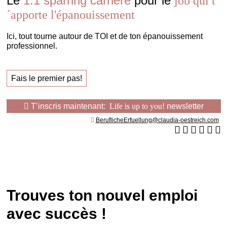
Le
1:1 sparring carrière
pour le
job qui t
´apporte l'épanouissement
Ici, tout tourne autour de TOI et de ton épanouissement
professionnel.
Fais le premier pas!
T’inscris maintenant:
Life is up to you!
newsletter
BeruflicheErfuellung@claudia-oestreich.com
Trouves ton nouvel emploi
avec succès !