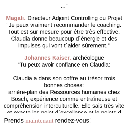
...
Magali
Directeur Adjoint Controlling du Projet
Je peux vraiment recommander le coaching.
Tout est sur mesure pour être très effective.
Claudia donne beaucoup d´énergie et des
impulses qui vont t´aider sûrement.
Johannes Kaiser
archéologue
Tu peux avoir confiance en Claudia:
Claudia a dans son coffre au trésor trois
bonnes choses:
arrière-plan des Ressources humaines chez
Bosch, expérience comme entraîneuse et
compréhension interculturelle. Elle sais très vite
et exacte les point d´excellence et le points d
´améliorations des clients et avec ces trois
Prends
maintenant
rendez-vous!
bonnes choses elle le...