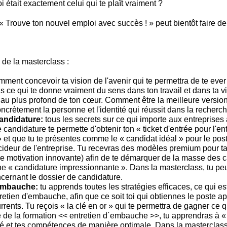
oi était exactement celui qui te plaît vraiment ?
 Trouve ton nouvel emploi avec succès ! » peut bientôt faire de 
 de la masterclass :
ment concevoir ta vision de l'avenir qui te permettra de te ever
ais ce qui te donne vraiment du sens dans ton travail et dans ta vi
au plus profond de ton cœur. Comment être la meilleure versio
oncrètement la personne et l'identité qui réussit dans la recherc
andidature:
tous les secrets sur ce qui importe aux entreprises 
 candidature te permette d'obtenir ton « ticket d'entrée pour l'en
et que tu te présentes comme le « candidat idéal » pour le post
ideur de l'entreprise. Tu recevras des modèles premium pour t
 de motivation innovante) afin de te démarquer de la masse des c
une « candidature impressionnante ». Dans la masterclass, tu pe
cernant le dossier de candidature.
'embauche:
tu apprends toutes les stratégies efficaces, ce qui es
retien d'embauche, afin que ce soit toi qui obtiennes le poste apr
rents. Tu reçois « la clé en or » qui te permettra de gagner ce q
 de la formation << entretien d´embauche >>, tu apprendras à «
té et tes compétences de manière optimale. Dans la masterclass