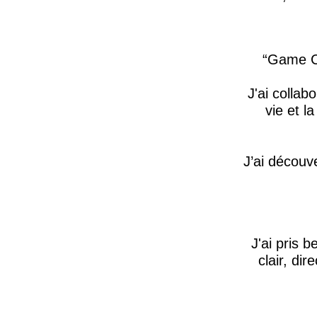
Game Ch
J'ai collab
vie et l
J’ai découv
J'ai pris 
clair, di