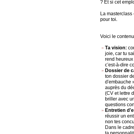
? Et si cet empl
La masterclass «
pour toi.
Voici le contenu
Ta vision:
com
joie, car tu s
rend heureux 
c'est-à-dire c
Dossier de c
ton dossier de
d'embauche » 
auprès du déc
(CV et lettre
briller avec 
questions con
Entretien d
réussir un ent
non tes concur
Dans le cadre
ta personnali