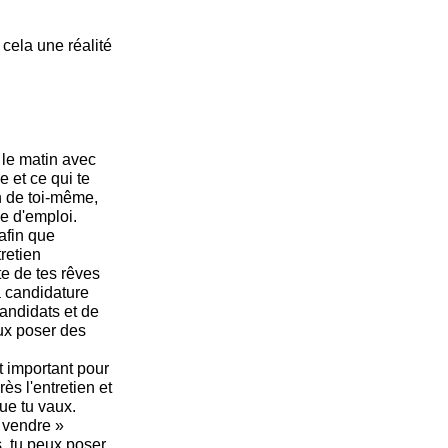
cela une réalité
 le matin avec
e et ce qui te
n de toi-même,
he d'emploi.
afin que
tretien
e de tes rêves
a candidature
andidats et de
ux poser des
t important pour
ès l'entretien et
ue tu vaux.
 vendre »
, tu peux poser