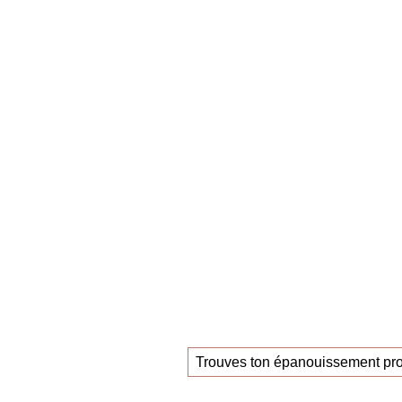
Claudia Oestreich – « Trouves ton nouvel 
La
mastercla
ceux qui recherc
nouvel empl
Trouves ton épanouissement pro