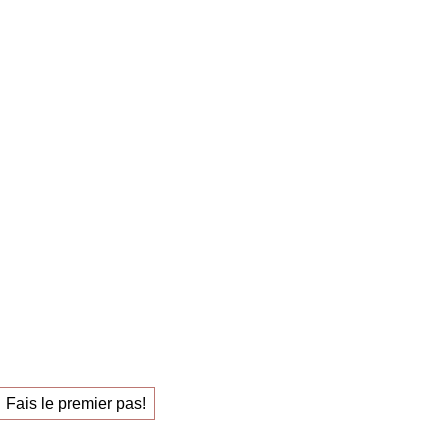
estreich – 1:1 Sparring carrière
ring de carrière
uel
pour trouver
l qui vous épanouit.
Fais le premier pas!