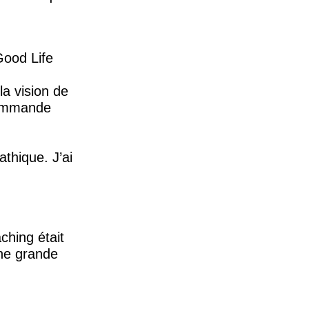
ood Life
la vision de
ecommande
thique. J’ai
ching était
une grande