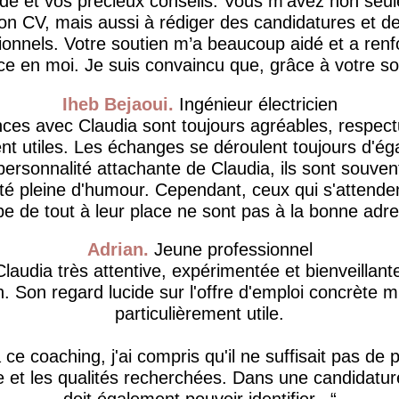
ide et vos précieux conseils. Vous m’avez non seu
on CV, mais aussi à rédiger des candidatures et 
ionnels. Votre soutien m’a beaucoup aidé et a ren
ce en moi. Je suis convaincu que, grâce à votre sou
Iheb Bejaoui
Ingénieur électricien
ces avec Claudia sont toujours agréables, respec
 utiles. Les échanges se déroulent toujours d'éga
personnalité attachante de Claudia, ils sont souve
té pleine d'humour. Cependant, ceux qui s'attende
e de tout à leur place ne sont pas à la bonne adre
Adrian
Jeune professionnel
Claudia très attentive, expérimentée et bienveillant
. Son regard lucide sur l'offre d'emploi concrète m
particulièrement utile.
ce coaching, j'ai compris qu'il ne suffisait pas de
e et les qualités recherchées. Dans une candidature
doit également pouvoir identifier...