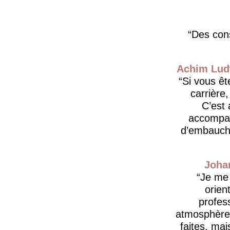
Des cons
Achim Lud
Si vous êt
carrière
C’est 
accompag
d’embauche
Joha
​Je me
orien
profes
atmosphère 
faites, ma