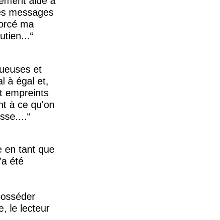
lement aidé à
des messages
forcé ma
tien...
tueuses et
l à égal et,
nt empreints
nt à ce qu'on
sse....
e en tant que
'a été
 posséder
, le lecteur