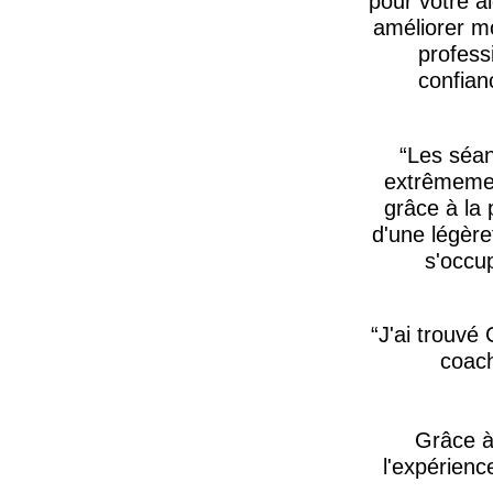
pour votre a
améliorer m
profess
confian
Les séan
extrêmement
grâce à la 
d'une légère
s'occup
J'ai trouvé 
coach
Grâce à 
l'expérienc