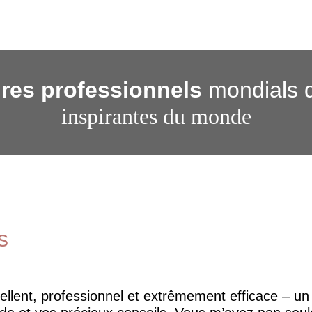
res professionnels
mondials 
inspirantes du monde
s
cellent, professionnel et extrêmement efficace – u