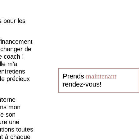
s pour les
financement
z changer de
e coach !
lle m’a
ntretiens
Prends
maintenant
de précieux
rendez-vous!
nterne
dans mon
de son
ure une
tions toutes
nt à chaque