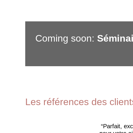
Coming soon:
Séminai
Les références des client
Parfait, ex