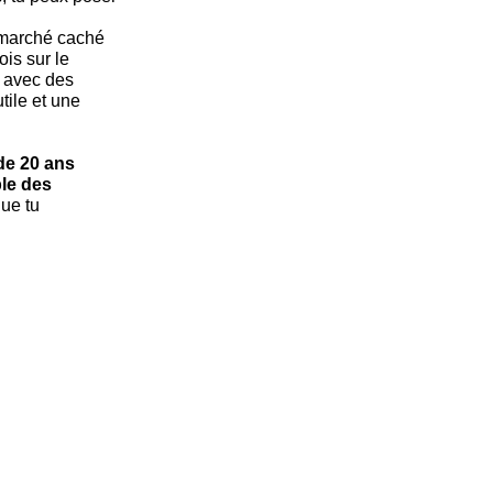
 marché caché
is sur le
 avec des
tile et une
de 20 ans
le des
que tu