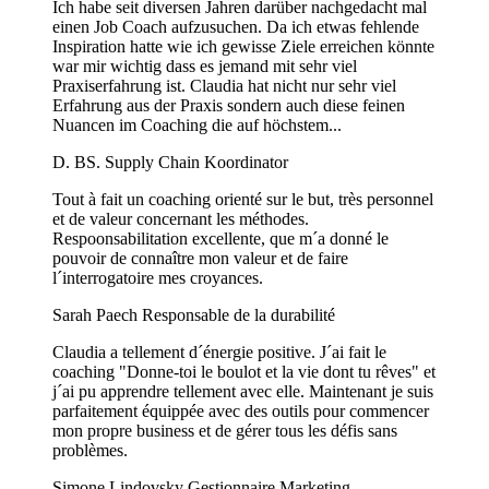
Ich habe seit diversen Jahren darüber nachgedacht mal
einen Job Coach aufzusuchen. Da ich etwas fehlende
Inspiration hatte wie ich gewisse Ziele erreichen könnte
war mir wichtig dass es jemand mit sehr viel
Praxiserfahrung ist. Claudia hat nicht nur sehr viel
Erfahrung aus der Praxis sondern auch diese feinen
Nuancen im Coaching die auf höchstem...
D. BS.
Supply Chain Koordinator
Tout à fait un coaching orienté sur le but, très personnel
et de valeur concernant les méthodes.
Respoonsabilitation excellente, que m´a donné le
pouvoir de connaître mon valeur et de faire
l´interrogatoire mes croyances.
Sarah Paech
Responsable de la durabilité
Claudia a tellement d´énergie positive. J´ai fait le
coaching "Donne-toi le boulot et la vie dont tu rêves" et
j´ai pu apprendre tellement avec elle. Maintenant je suis
parfaitement équippée avec des outils pour commencer
mon propre business et de gérer tous les défis sans
problèmes.
Simone Lindovsky
Gestionnaire Marketing