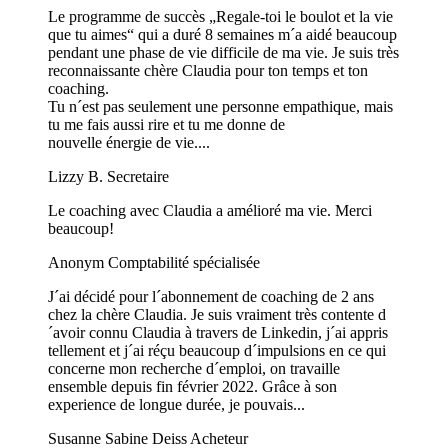
Le programme de succès „Regale-toi le boulot et la vie
que tu aimes“ qui a duré 8 semaines m´a aidé beaucoup
pendant une phase de vie difficile de ma vie. Je suis très
reconnaissante chère Claudia pour ton temps et ton
coaching.
Tu n´est pas seulement une personne empathique, mais
tu me fais aussi rire et tu me donne de
nouvelle énergie de vie....
Lizzy B.
Secretaire
Le coaching avec Claudia a amélioré ma vie. Merci
beaucoup!
Anonym
Comptabilité spécialisée
J´ai décidé pour l´abonnement de coaching de 2 ans
chez la chère Claudia. Je suis vraiment très contente d
´avoir connu Claudia à travers de Linkedin, j´ai appris
tellement et j´ai réçu beaucoup d´impulsions en ce qui
concerne mon recherche d´emploi, on travaille
ensemble depuis fin février 2022. Grâce à son
experience de longue durée, je pouvais...
Susanne Sabine Deiss
Acheteur