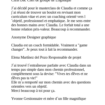
Chris Dac
Chef de groupe de Logistique
J´ai décidé pour le masterclass de Claudia et comme ça
j`ai réussi de trouver un boulot en revisant mon
curriculum vitae et avec un coaching orienté vers l
´objetif, professionnel et emphatique. Je me sens entre
des bonnes mains avec Claudia. Le forfait total a une
bonne relation prix-valeur. Beaucoup à recommander.
Anonyme
Designer graphique
Claudia est un coach formidable. Vraiment a "game
changer". Je peux tout à fait la recommander.
Elena Martínez del Pozo
Responsable de projet
J´ai trouvé l´entraîneuse parfaite avec Claudia dans un
temps pas simple dans mon chemin professionnel,
complètement sous la devise: "Vives tes rîêves et ne
rîêves pas ta vie!"
Elle m´a remporté sur mon chemin avec des questions
orientées vers un objetif.
Merci beaucoup à toi pour ça.
Yvonne
Gestionnaire et mère d´un fille magnifique