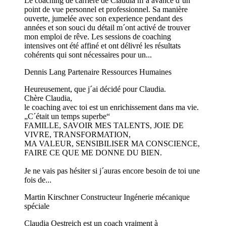
Le coaching de carrière de Claudia m´a avancé d´un
point de vue personnel et professionnel. Sa manière
ouverte, jumelée avec son experience pendant des
années et son souci du détail m´ont activé de trouver
mon emploi de rêve. Les sessions de coaching
intensives ont été affiné et ont délivré les résultats
cohérents qui sont nécessaires pour un...
Dennis Lang
Partenaire Ressources Humaines
Heureusement, que j´ai décidé pour Claudia.
Chère Claudia,
le coaching avec toi est un enrichissement dans ma vie.
„C´était un temps superbe“
FAMILLE, SAVOIR MES TALENTS, JOIE DE
VIVRE, TRANSFORMATION,
MA VALEUR, SENSIBILISER MA CONSCIENCE,
FAIRE CE QUE ME DONNE DU BIEN.
Je ne vais pas hésiter si j´auras encore besoin de toi une
fois de...
Martin Kirschner
Constructeur Ingénerie mécanique
spéciale
Claudia Oestreich est un coach vraiment à