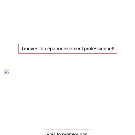
La
masterclass
pour ceux
qui recherchent leur
nouvel
emploi
!
Trouves ton épanouissement professionnel!
Claudia Oestreich – 1:1 Sparring carrière
Le
sparring de carrière
individuel
pour trouver
le
travail qui vous épanouit.
Fais le premier pas!