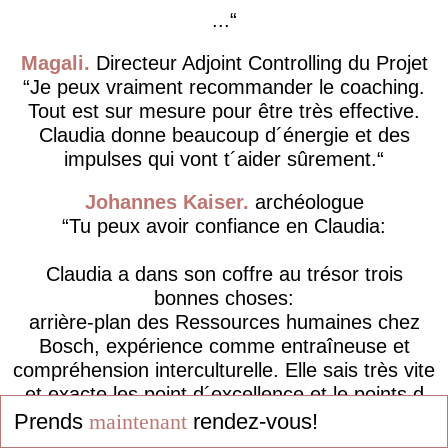
...
Magali
Directeur Adjoint Controlling du Projet
Je peux vraiment recommander le coaching.
Tout est sur mesure pour être très effective.
Claudia donne beaucoup d´énergie et des
impulses qui vont t´aider sûrement.
Johannes Kaiser
archéologue
Tu peux avoir confiance en Claudia:
Claudia a dans son coffre au trésor trois
bonnes choses:
arrière-plan des Ressources humaines chez
Bosch, expérience comme entraîneuse et
compréhension interculturelle. Elle sais très vite
et exacte les point d´excellence et le points d
´améliorations des clients et avec ces trois
Prends
maintenant
rendez-vous!
bonnes choses elle le...