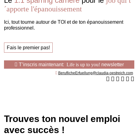
Le
1:1 sparring carrière
pour le
job qui t
´apporte l'épanouissement
Ici, tout tourne autour de TOI et de ton épanouissement
professionnel.
Fais le premier pas!
T’inscris maintenant:
Life is up to you!
newsletter
BeruflicheErfuellung@claudia-oestreich.com
Trouves ton nouvel emploi
avec succès !