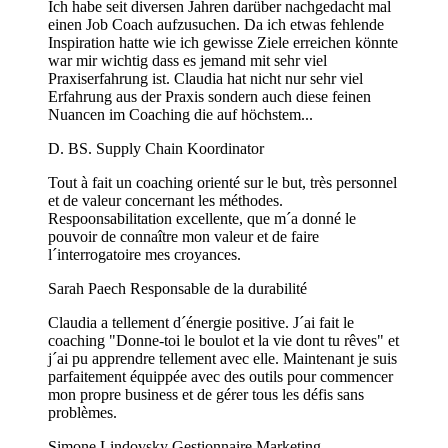
Ich habe seit diversen Jahren darüber nachgedacht mal
einen Job Coach aufzusuchen. Da ich etwas fehlende
Inspiration hatte wie ich gewisse Ziele erreichen könnte
war mir wichtig dass es jemand mit sehr viel
Praxiserfahrung ist. Claudia hat nicht nur sehr viel
Erfahrung aus der Praxis sondern auch diese feinen
Nuancen im Coaching die auf höchstem...
D. BS.
Supply Chain Koordinator
Tout à fait un coaching orienté sur le but, très personnel
et de valeur concernant les méthodes.
Respoonsabilitation excellente, que m´a donné le
pouvoir de connaître mon valeur et de faire
l´interrogatoire mes croyances.
Sarah Paech
Responsable de la durabilité
Claudia a tellement d´énergie positive. J´ai fait le
coaching "Donne-toi le boulot et la vie dont tu rêves" et
j´ai pu apprendre tellement avec elle. Maintenant je suis
parfaitement équippée avec des outils pour commencer
mon propre business et de gérer tous les défis sans
problèmes.
Simone Lindovsky
Gestionnaire Marketing