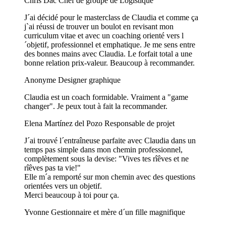
Chris Dac
Chef de groupe de Logistique
J´ai décidé pour le masterclass de Claudia et comme ça
j`ai réussi de trouver un boulot en revisant mon
curriculum vitae et avec un coaching orienté vers l
´objetif, professionnel et emphatique. Je me sens entre
des bonnes mains avec Claudia. Le forfait total a une
bonne relation prix-valeur. Beaucoup à recommander.
Anonyme
Designer graphique
Claudia est un coach formidable. Vraiment a "game
changer". Je peux tout à fait la recommander.
Elena Martínez del Pozo
Responsable de projet
J´ai trouvé l´entraîneuse parfaite avec Claudia dans un
temps pas simple dans mon chemin professionnel,
complètement sous la devise: "Vives tes rîêves et ne
rîêves pas ta vie!"
Elle m´a remporté sur mon chemin avec des questions
orientées vers un objetif.
Merci beaucoup à toi pour ça.
Yvonne
Gestionnaire et mère d´un fille magnifique