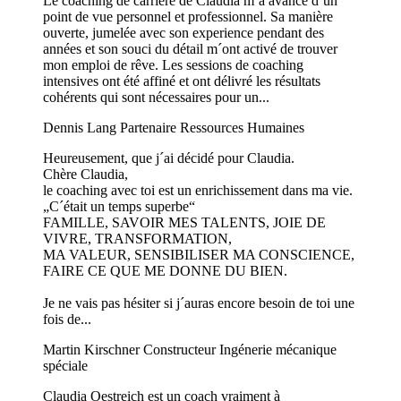
Le coaching de carrière de Claudia m´a avancé d´un
point de vue personnel et professionnel. Sa manière
ouverte, jumelée avec son experience pendant des
années et son souci du détail m´ont activé de trouver
mon emploi de rêve. Les sessions de coaching
intensives ont été affiné et ont délivré les résultats
cohérents qui sont nécessaires pour un...
Dennis Lang
Partenaire Ressources Humaines
Heureusement, que j´ai décidé pour Claudia.
Chère Claudia,
le coaching avec toi est un enrichissement dans ma vie.
„C´était un temps superbe“
FAMILLE, SAVOIR MES TALENTS, JOIE DE
VIVRE, TRANSFORMATION,
MA VALEUR, SENSIBILISER MA CONSCIENCE,
FAIRE CE QUE ME DONNE DU BIEN.
Je ne vais pas hésiter si j´auras encore besoin de toi une
fois de...
Martin Kirschner
Constructeur Ingénerie mécanique
spéciale
Claudia Oestreich est un coach vraiment à