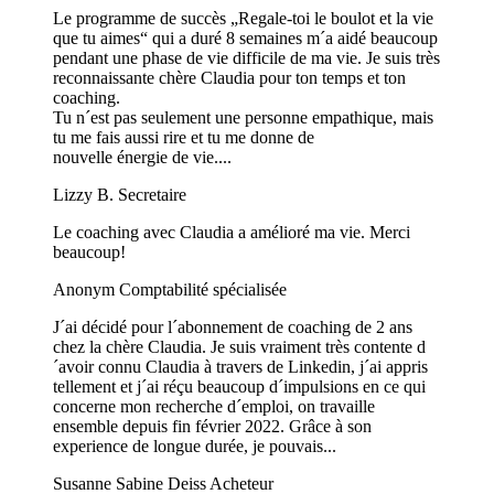
Le programme de succès „Regale-toi le boulot et la vie
que tu aimes“ qui a duré 8 semaines m´a aidé beaucoup
pendant une phase de vie difficile de ma vie. Je suis très
reconnaissante chère Claudia pour ton temps et ton
coaching.
Tu n´est pas seulement une personne empathique, mais
tu me fais aussi rire et tu me donne de
nouvelle énergie de vie....
Lizzy B.
Secretaire
Le coaching avec Claudia a amélioré ma vie. Merci
beaucoup!
Anonym
Comptabilité spécialisée
J´ai décidé pour l´abonnement de coaching de 2 ans
chez la chère Claudia. Je suis vraiment très contente d
´avoir connu Claudia à travers de Linkedin, j´ai appris
tellement et j´ai réçu beaucoup d´impulsions en ce qui
concerne mon recherche d´emploi, on travaille
ensemble depuis fin février 2022. Grâce à son
experience de longue durée, je pouvais...
Susanne Sabine Deiss
Acheteur