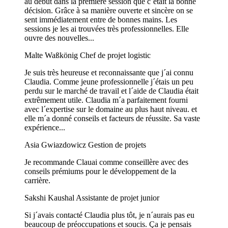
au début dans la première session que c´était la bonne
décision. Grâce à sa manière ouverte et sincère on se
sent immédiatement entre de bonnes mains. Les
sessions je les ai trouvées très professionnelles. Elle
ouvre des nouvelles...
Malte Waßkönig
Chef de projet logistic
Je suis très heureuse et reconnaissante que j´ai connu
Claudia. Comme jeune professionnelle j´étais un peu
perdu sur le marché de travail et l´aide de Claudia était
extrêmement utile. Claudia m´a parfaitement fourni
avec l´expertise sur le domaine au plus haut niveau. et
elle m´a donné conseils et facteurs de réussite. Sa vaste
expérience...
Asia Gwiazdowicz
Gestion de projets
Je recommande Clauai comme conseillère avec des
conseils prémiums pour le développement de la
carrière.
Sakshi Kaushal
Assistante de projet junior
Si j´avais contacté Claudia plus tôt, je n´aurais pas eu
beaucoup de préoccupations et soucis. Ça je pensais