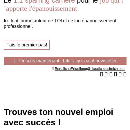
Le
1:1 sparring carrière
pour le
job qui t
´apporte l'épanouissement
Ici, tout tourne autour de TOI et de ton épanouissement
professionnel.
Fais le premier pas!
T’inscris maintenant:
Life is up to you!
newsletter
BeruflicheErfuellung@claudia-oestreich.com
Trouves ton nouvel emploi
avec succès !