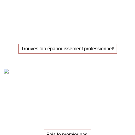
La
masterclass
pour ceux
qui recherchent leur
nouvel
emploi
!
Trouves ton épanouissement professionnel!
Claudia Oestreich – 1:1 Sparring carrière
Le
sparring de carrière
individuel
pour trouver
le
travail qui vous épanouit.
Fais le premier pas!