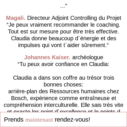
...
Magali
Directeur Adjoint Controlling du Projet
Je peux vraiment recommander le coaching.
Tout est sur mesure pour être très effective.
Claudia donne beaucoup d´énergie et des
impulses qui vont t´aider sûrement.
Johannes Kaiser
archéologue
Tu peux avoir confiance en Claudia:
Claudia a dans son coffre au trésor trois
bonnes choses:
arrière-plan des Ressources humaines chez
Bosch, expérience comme entraîneuse et
compréhension interculturelle. Elle sais très vite
et exacte les point d´excellence et le points d
´améliorations des clients et avec ces trois
Prends
maintenant
rendez-vous!
bonnes choses elle le...