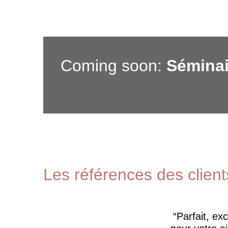
Coming soon:
Séminai
Les références des client
Parfait, ex