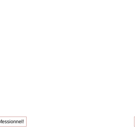
emploi avec succès ! »
Claudia O
ss
pour
Le
spar
hent leur
individ
!
oi
le travai
fessionnel!