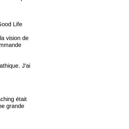
ood Life
la vision de
ecommande
thique. J’ai
ching était
une grande