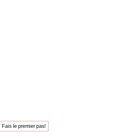
estreich – 1:1 Sparring carrière
ring de carrière
uel
pour trouver
l qui vous épanouit.
Fais le premier pas!