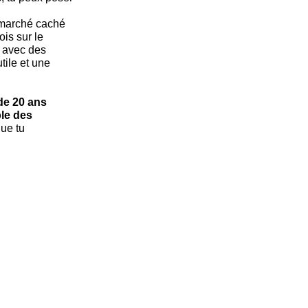
 marché caché
is sur le
 avec des
tile et une
de 20 ans
le des
que tu