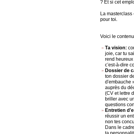
? Et si cet empl
La masterclass «
pour toi.
Voici le contenu
Ta vision:
com
joie, car tu s
rend heureux 
c'est-à-dire c
Dossier de c
ton dossier de
d'embauche » 
auprès du déc
(CV et lettre
briller avec 
questions con
Entretien d
réussir un ent
non tes concur
Dans le cadre
ta personnali