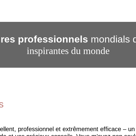
res professionnels
mondials 
inspirantes du monde
s
cellent, professionnel et extrêmement efficace – u