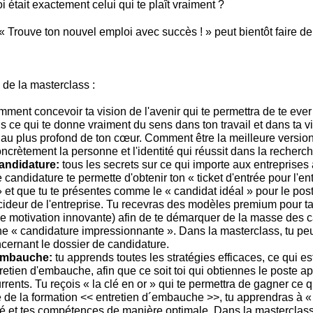
oi était exactement celui qui te plaît vraiment ?
 Trouve ton nouvel emploi avec succès ! » peut bientôt faire de 
 de la masterclass :
ment concevoir ta vision de l'avenir qui te permettra de te ever
ais ce qui te donne vraiment du sens dans ton travail et dans ta vi
au plus profond de ton cœur. Comment être la meilleure versio
oncrètement la personne et l'identité qui réussit dans la recherc
andidature:
tous les secrets sur ce qui importe aux entreprises 
 candidature te permette d'obtenir ton « ticket d'entrée pour l'en
et que tu te présentes comme le « candidat idéal » pour le post
ideur de l'entreprise. Tu recevras des modèles premium pour t
 de motivation innovante) afin de te démarquer de la masse des c
une « candidature impressionnante ». Dans la masterclass, tu pe
cernant le dossier de candidature.
'embauche:
tu apprends toutes les stratégies efficaces, ce qui es
retien d'embauche, afin que ce soit toi qui obtiennes le poste apr
rents. Tu reçois « la clé en or » qui te permettra de gagner ce q
 de la formation << entretien d´embauche >>, tu apprendras à «
té et tes compétences de manière optimale. Dans la masterclass