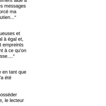
lement aidé à
des messages
forcé ma
tien...
tueuses et
l à égal et,
nt empreints
nt à ce qu'on
sse....
e en tant que
'a été
 posséder
, le lecteur