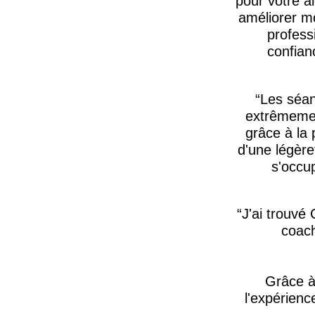
pour votre a
améliorer m
profess
confian
Les séan
extrêmement
grâce à la 
d'une légère
s'occup
J'ai trouvé 
coach
Grâce à 
l'expérienc