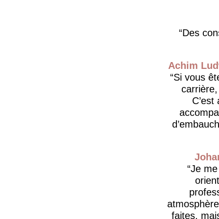
Des cons
Achim Lud
Si vous êt
carrière
C’est 
accompag
d’embauche
Joha
​Je me
orien
profes
atmosphère 
faites, ma