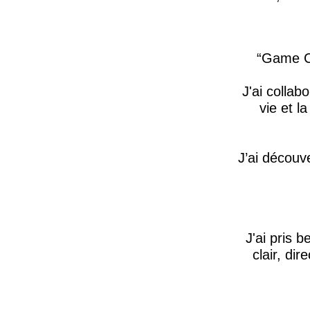
Game Ch
J'ai collab
vie et l
J’ai découv
J'ai pris 
clair, di