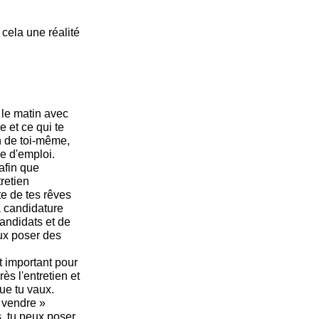
cela une réalité
 le matin avec
e et ce qui te
n de toi-même,
he d'emploi.
afin que
tretien
e de tes rêves
a candidature
andidats et de
ux poser des
t important pour
ès l'entretien et
ue tu vaux.
 vendre »
, tu peux poser