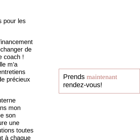
s pour les
financement
z changer de
e coach !
lle m’a
ntretiens
Prends
maintenant
de précieux
rendez-vous!
nterne
dans mon
de son
ure une
tions toutes
nt à chaque