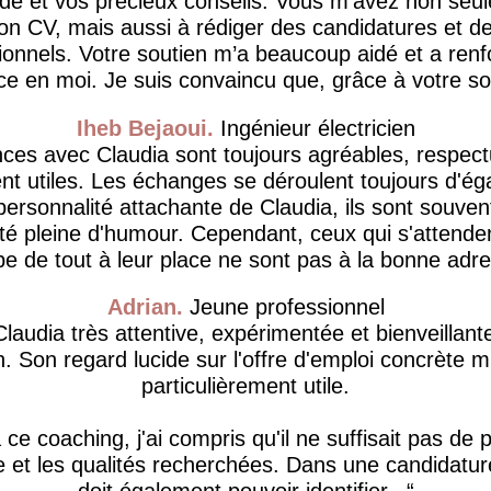
ide et vos précieux conseils. Vous m’avez non seu
on CV, mais aussi à rédiger des candidatures et 
ionnels. Votre soutien m’a beaucoup aidé et a ren
ce en moi. Je suis convaincu que, grâce à votre sou
Iheb Bejaoui
Ingénieur électricien
ces avec Claudia sont toujours agréables, respec
 utiles. Les échanges se déroulent toujours d'éga
personnalité attachante de Claudia, ils sont souve
té pleine d'humour. Cependant, ceux qui s'attende
e de tout à leur place ne sont pas à la bonne adre
Adrian
Jeune professionnel
Claudia très attentive, expérimentée et bienveillant
. Son regard lucide sur l'offre d'emploi concrète m
particulièrement utile.
ce coaching, j'ai compris qu'il ne suffisait pas de
e et les qualités recherchées. Dans une candidature
doit également pouvoir identifier...