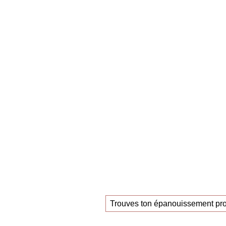
Claudia Oestreich – « Trouves ton nouvel 
La
mastercla
ceux qui recherc
nouvel empl
Trouves ton épanouissement pro