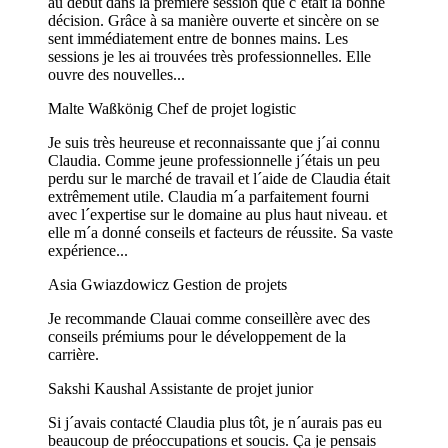
au début dans la première session que c´était la bonne
décision. Grâce à sa manière ouverte et sincère on se
sent immédiatement entre de bonnes mains. Les
sessions je les ai trouvées très professionnelles. Elle
ouvre des nouvelles...
Malte Waßkönig
Chef de projet logistic
Je suis très heureuse et reconnaissante que j´ai connu
Claudia. Comme jeune professionnelle j´étais un peu
perdu sur le marché de travail et l´aide de Claudia était
extrêmement utile. Claudia m´a parfaitement fourni
avec l´expertise sur le domaine au plus haut niveau. et
elle m´a donné conseils et facteurs de réussite. Sa vaste
expérience...
Asia Gwiazdowicz
Gestion de projets
Je recommande Clauai comme conseillère avec des
conseils prémiums pour le développement de la
carrière.
Sakshi Kaushal
Assistante de projet junior
Si j´avais contacté Claudia plus tôt, je n´aurais pas eu
beaucoup de préoccupations et soucis. Ça je pensais