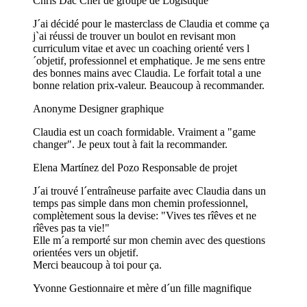
Chris Dac
Chef de groupe de Logistique
J´ai décidé pour le masterclass de Claudia et comme ça
j`ai réussi de trouver un boulot en revisant mon
curriculum vitae et avec un coaching orienté vers l
´objetif, professionnel et emphatique. Je me sens entre
des bonnes mains avec Claudia. Le forfait total a une
bonne relation prix-valeur. Beaucoup à recommander.
Anonyme
Designer graphique
Claudia est un coach formidable. Vraiment a "game
changer". Je peux tout à fait la recommander.
Elena Martínez del Pozo
Responsable de projet
J´ai trouvé l´entraîneuse parfaite avec Claudia dans un
temps pas simple dans mon chemin professionnel,
complètement sous la devise: "Vives tes rîêves et ne
rîêves pas ta vie!"
Elle m´a remporté sur mon chemin avec des questions
orientées vers un objetif.
Merci beaucoup à toi pour ça.
Yvonne
Gestionnaire et mère d´un fille magnifique