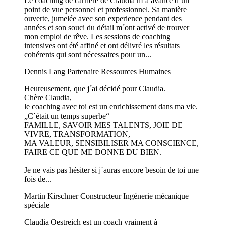
Le coaching de carrière de Claudia m´a avancé d´un
point de vue personnel et professionnel. Sa manière
ouverte, jumelée avec son experience pendant des
années et son souci du détail m´ont activé de trouver
mon emploi de rêve. Les sessions de coaching
intensives ont été affiné et ont délivré les résultats
cohérents qui sont nécessaires pour un...
Dennis Lang
Partenaire Ressources Humaines
Heureusement, que j´ai décidé pour Claudia.
Chère Claudia,
le coaching avec toi est un enrichissement dans ma vie.
„C´était un temps superbe“
FAMILLE, SAVOIR MES TALENTS, JOIE DE
VIVRE, TRANSFORMATION,
MA VALEUR, SENSIBILISER MA CONSCIENCE,
FAIRE CE QUE ME DONNE DU BIEN.
Je ne vais pas hésiter si j´auras encore besoin de toi une
fois de...
Martin Kirschner
Constructeur Ingénerie mécanique
spéciale
Claudia Oestreich est un coach vraiment à