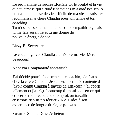
Le programme de succès „Regale-toi le boulot et la vie
que tu aimes“ qui a duré 8 semaines m´a aidé beaucoup
pendant une phase de vie difficile de ma vie. Je suis très
reconnaissante chère Claudia pour ton temps et ton
coaching.
Tu n´est pas seulement une personne empathique, mais
tu me fais aussi rire et tu me donne de
nouvelle énergie de vie....
Lizzy B.
Secretaire
Le coaching avec Claudia a amélioré ma vie. Merci
beaucoup!
Anonym
Comptabilité spécialisée
J´ai décidé pour l´abonnement de coaching de 2 ans
chez la chère Claudia. Je suis vraiment très contente d
´avoir connu Claudia à travers de Linkedin, j´ai appris
tellement et j´ai réçu beaucoup d´impulsions en ce qui
concerne mon recherche d´emploi, on travaille
ensemble depuis fin février 2022. Grâce à son
experience de longue durée, je pouvais...
Susanne Sabine Deiss
Acheteur