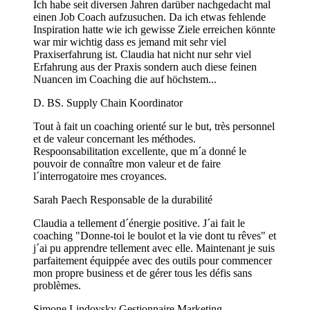
Ich habe seit diversen Jahren darüber nachgedacht mal
einen Job Coach aufzusuchen. Da ich etwas fehlende
Inspiration hatte wie ich gewisse Ziele erreichen könnte
war mir wichtig dass es jemand mit sehr viel
Praxiserfahrung ist. Claudia hat nicht nur sehr viel
Erfahrung aus der Praxis sondern auch diese feinen
Nuancen im Coaching die auf höchstem...
D. BS.
Supply Chain Koordinator
Tout à fait un coaching orienté sur le but, très personnel
et de valeur concernant les méthodes.
Respoonsabilitation excellente, que m´a donné le
pouvoir de connaître mon valeur et de faire
l´interrogatoire mes croyances.
Sarah Paech
Responsable de la durabilité
Claudia a tellement d´énergie positive. J´ai fait le
coaching "Donne-toi le boulot et la vie dont tu rêves" et
j´ai pu apprendre tellement avec elle. Maintenant je suis
parfaitement équippée avec des outils pour commencer
mon propre business et de gérer tous les défis sans
problèmes.
Simone Lindovsky
Gestionnaire Marketing