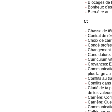
Blocages de l
Bonheur: c'est
Bien-être au t
C:
Chasse de tê
Contrat de rés
Choix de carr
Congé profes
Changement p
Candidature: 
Curriculum vi
Croyances: Él
Communication
plus large au 
Conflits au tra
Conflits dans 
Clarté de ta 
de tes valeur
Carrière: Com
Carrière: Ques
Communicatio
Collègues qui 