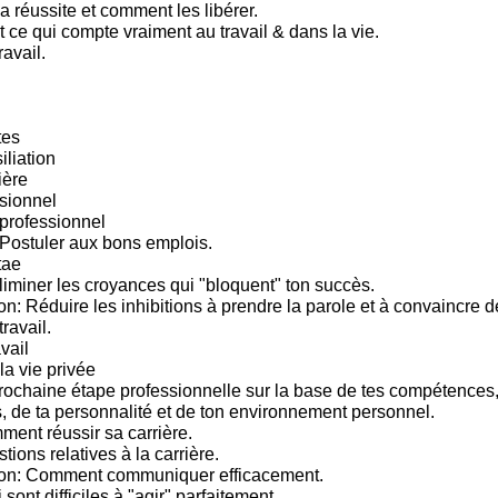
a réussite et comment les libérer.
 ce qui compte vraiment au travail & dans la vie.
ravail.
tes
iliation
ière
sionnel
rofessionnel
Postuler aux bons emplois.
tae
iminer les croyances qui "bloquent" ton succès.
: Réduire les inhibitions à prendre la parole et à convaincre 
travail.
vail
la vie privée
prochaine étape professionnelle sur la base de tes compétences, 
s, de ta personnalité et de ton environnement personnel.
ment réussir sa carrière.
tions relatives à la carrière.
n: Comment communiquer efficacement.
sont difficiles à "agir" parfaitement.