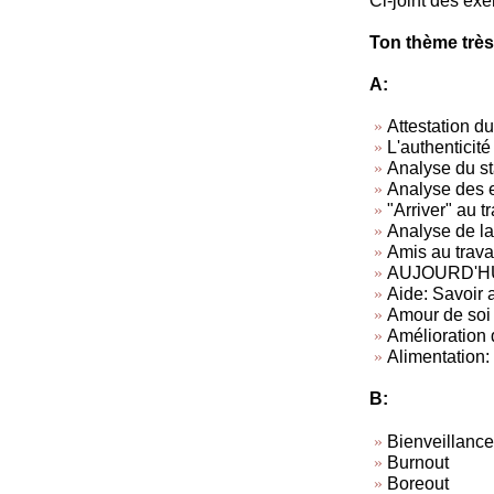
Ci-joint des exe
Ton thème très
A:
Attestation du
L'authenticité
Analyse du sta
Analyse des 
"Arriver" au tr
Analyse de la 
Amis au travai
AUJOURD'HUI, 
Aide: Savoir a
Amour de soi
Amélioration d
Alimentation: 
B:
Bienveillance
Burnout
Boreout