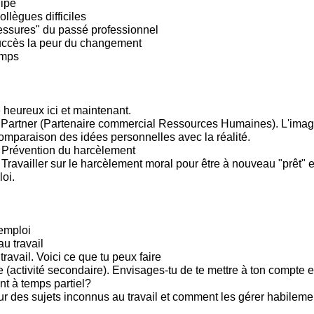
ipe
llègues difficiles
lessures" du passé professionnel
uccès la peur du changement
emps
 heureux ici et maintenant.
Partner (Partenaire commercial Ressources Humaines). L'imag
omparaison des idées personnelles avec la réalité.
 Prévention du harcèlement
ravailler sur le harcèlement moral pour être à nouveau "prêt" et
oi.
emploi
u travail
 travail. Voici ce que tu peux faire
(activité secondaire). Envisages-tu de te mettre à ton compte e
t à temps partiel?
sur des sujets inconnus au travail et comment les gérer habileme