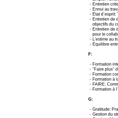
Entretien criti
Ennui au trav
État d´esprit: 
Entretien de d
objectifs du c
Entretien de 
pour le collab
L'estime au tra
Équilibre entr
F:
Formation inte
"Faire plus" d
Formation co
Formation à l
FAIRE. Commen
Formation à l
G:
Gratitude: Pra
Gestion du st