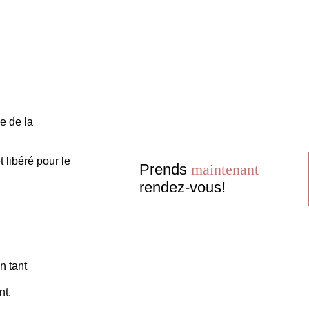
e de la
 libéré pour le
Prends
maintenant
rendez-vous!
n tant
nt.