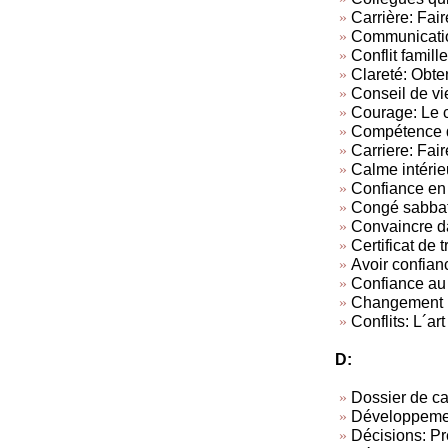
Carrière: Fair
Communicatio
Conflit famille
Clareté: Obten
Conseil de vi
Courage: Le c
Compétence d
Carriere: Fair
Calme intérie
Confiance en 
Congé sabba
Convaincre da
Certificat de t
Avoir confian
Confiance au 
Changement
Conflits: L´art
D:
Dossier de c
Développemen
Décisions: Pr