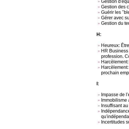
Gestion d'équ
Gestion des co
Guérir les "b
Gérer avec s
Gestion du t
H:
Heureux: Être
HR Business 
profession. C
Harcèlement:
Harcèlement: T
prochain empl
I:
Impasse de l'
Immobilisme a
Insuffisant au
Indépendance 
qu'indépendan
Incertitudes 