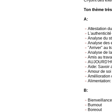
Ci-joint des exe
Ton thème très
A:
Attestation du
L'authenticité
Analyse du sta
Analyse des 
"Arriver" au tr
Analyse de la 
Amis au travai
AUJOURD'HUI, 
Aide: Savoir a
Amour de soi
Amélioration d
Alimentation: 
B:
Bienveillance
Burnout
Boreout