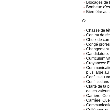
Blocages de l
Bonheur: c'est
Bien-être au t
C:
Chasse de tê
Contrat de rés
Choix de carr
Congé profes
Changement p
Candidature: 
Curriculum vi
Croyances: Él
Communication
plus large au 
Conflits au tra
Conflits dans 
Clarté de ta 
de tes valeur
Carrière: Com
Carrière: Ques
Communicatio
Collègues qui 