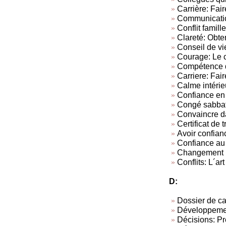
Carrière: Fair
Communicatio
Conflit famille
Clareté: Obten
Conseil de vi
Courage: Le c
Compétence d
Carriere: Fair
Calme intérie
Confiance en 
Congé sabba
Convaincre da
Certificat de t
Avoir confian
Confiance au 
Changement
Conflits: L´art
D:
Dossier de c
Développemen
Décisions: Pr