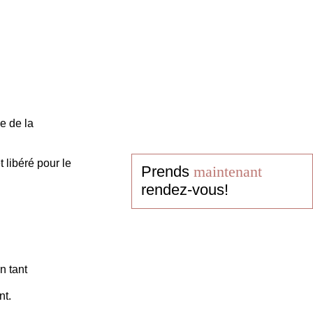
e de la
 libéré pour le
Prends
maintenant
rendez-vous!
n tant
nt.