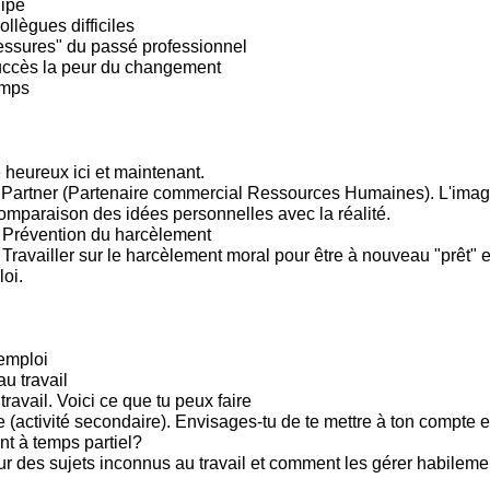
ipe
llègues difficiles
lessures" du passé professionnel
uccès la peur du changement
emps
 heureux ici et maintenant.
Partner (Partenaire commercial Ressources Humaines). L'imag
omparaison des idées personnelles avec la réalité.
 Prévention du harcèlement
ravailler sur le harcèlement moral pour être à nouveau "prêt" et
oi.
emploi
u travail
 travail. Voici ce que tu peux faire
(activité secondaire). Envisages-tu de te mettre à ton compte e
t à temps partiel?
sur des sujets inconnus au travail et comment les gérer habileme