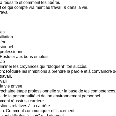
a réussite et comment les libérer.
 ce qui compte vraiment au travail & dans la vie.
ravail.
tes
iliation
ière
sionnel
rofessionnel
Postuler aux bons emplois.
tae
iminer les croyances qui "bloquent" ton succès.
: Réduire les inhibitions à prendre la parole et à convaincre 
travail.
vail
la vie privée
prochaine étape professionnelle sur la base de tes compétences, 
s, de ta personnalité et de ton environnement personnel.
ment réussir sa carrière.
tions relatives à la carrière.
n: Comment communiquer efficacement.
sont difficiles à "agir" parfaitement.