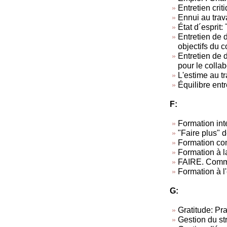
Entretien criti
Ennui au trav
État d´esprit: 
Entretien de d
objectifs du c
Entretien de 
pour le collab
L'estime au tra
Équilibre entr
F:
Formation inte
"Faire plus" d
Formation co
Formation à l
FAIRE. Commen
Formation à l
G:
Gratitude: Pra
Gestion du st