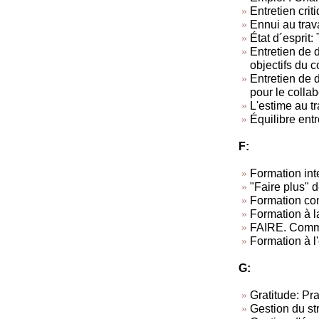
Entretien criti
Ennui au trav
État d´esprit: 
Entretien de d
objectifs du c
Entretien de 
pour le collab
L'estime au tra
Équilibre entr
F:
Formation inte
"Faire plus" d
Formation co
Formation à l
FAIRE. Commen
Formation à l
G:
Gratitude: Pra
Gestion du st