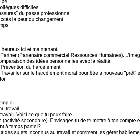
ipe
llègues difficiles
lessures" du passé professionnel
uccès la peur du changement
emps
 heureux ici et maintenant.
Partner (Partenaire commercial Ressources Humaines). L'imag
omparaison des idées personnelles avec la réalité.
 Prévention du harcèlement
ravailler sur le harcèlement moral pour être à nouveau "prêt" et
oi.
emploi
u travail
 travail. Voici ce que tu peux faire
(activité secondaire). Envisages-tu de te mettre à ton compte e
t à temps partiel?
sur des sujets inconnus au travail et comment les gérer habileme