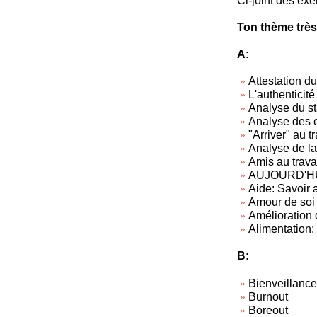
Ci-joint des exe
Ton thème très
A:
Attestation du
L'authenticité
Analyse du sta
Analyse des 
"Arriver" au tr
Analyse de la 
Amis au travai
AUJOURD'HUI, 
Aide: Savoir a
Amour de soi
Amélioration d
Alimentation: 
B:
Bienveillance
Burnout
Boreout