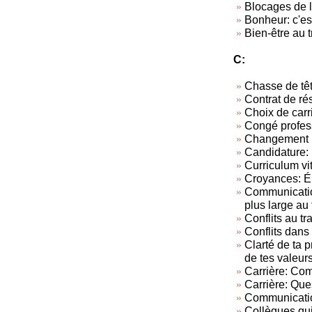
Blocages de l
Bonheur: c'est
Bien-être au t
C:
Chasse de tê
Contrat de rés
Choix de carr
Congé profes
Changement p
Candidature: 
Curriculum vi
Croyances: Él
Communication
plus large au 
Conflits au tra
Conflits dans 
Clarté de ta 
de tes valeur
Carrière: Com
Carrière: Ques
Communicatio
Collègues qui 