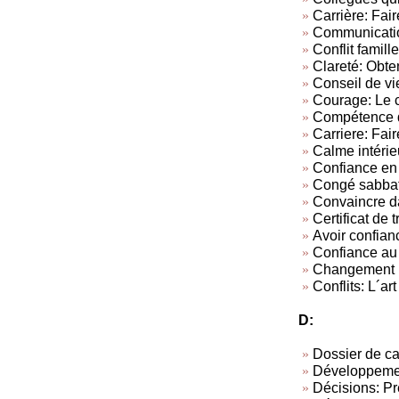
Carrière: Fair
Communicatio
Conflit famille
Clareté: Obten
Conseil de vi
Courage: Le c
Compétence d
Carriere: Fair
Calme intérie
Confiance en 
Congé sabba
Convaincre da
Certificat de t
Avoir confian
Confiance au 
Changement
Conflits: L´art
D:
Dossier de c
Développemen
Décisions: Pr