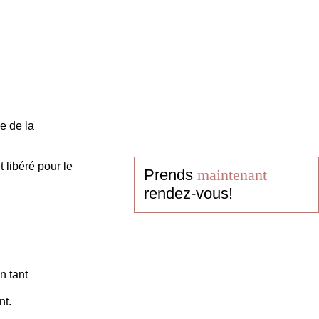
e de la
 libéré pour le
Prends
maintenant
rendez-vous!
n tant
nt.