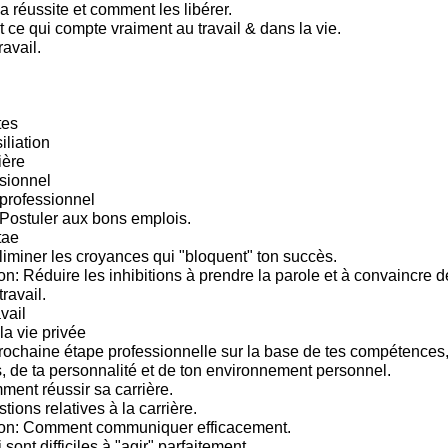
a réussite et comment les libérer.
 ce qui compte vraiment au travail & dans la vie.
ravail.
tes
iliation
ière
sionnel
rofessionnel
Postuler aux bons emplois.
tae
iminer les croyances qui "bloquent" ton succès.
: Réduire les inhibitions à prendre la parole et à convaincre 
travail.
vail
la vie privée
prochaine étape professionnelle sur la base de tes compétences, 
s, de ta personnalité et de ton environnement personnel.
ment réussir sa carrière.
tions relatives à la carrière.
n: Comment communiquer efficacement.
sont difficiles à "agir" parfaitement.