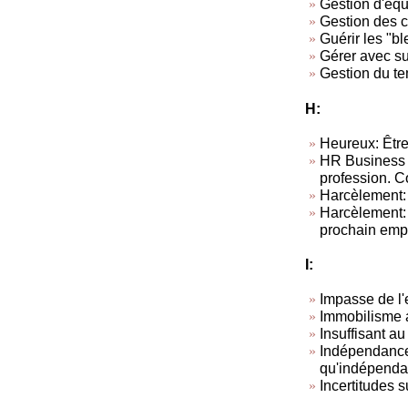
Gestion d'équ
Gestion des co
Guérir les "b
Gérer avec s
Gestion du t
H:
Heureux: Être
HR Business 
profession. C
Harcèlement:
Harcèlement: T
prochain empl
I:
Impasse de l'
Immobilisme a
Insuffisant au
Indépendance 
qu'indépendan
Incertitudes 