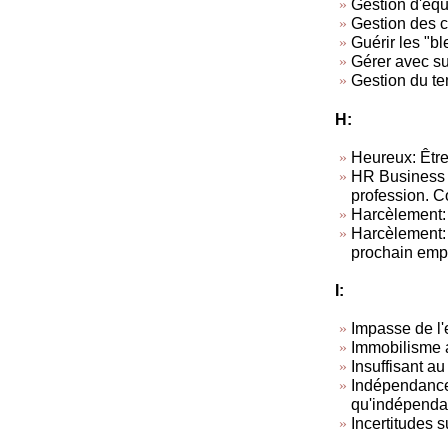
Gestion d'équ
Gestion des co
Guérir les "b
Gérer avec s
Gestion du t
H:
Heureux: Être
HR Business 
profession. C
Harcèlement:
Harcèlement: T
prochain empl
I:
Impasse de l'
Immobilisme a
Insuffisant au
Indépendance 
qu'indépendan
Incertitudes 