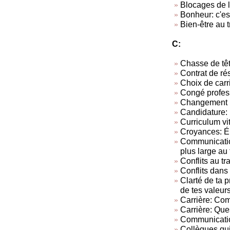
Blocages de l
Bonheur: c'est
Bien-être au t
C:
Chasse de tê
Contrat de rés
Choix de carr
Congé profes
Changement p
Candidature: 
Curriculum vi
Croyances: Él
Communication
plus large au 
Conflits au tra
Conflits dans 
Clarté de ta 
de tes valeur
Carrière: Com
Carrière: Ques
Communicatio
Collègues qui 