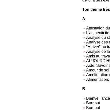
Ci-joint des exe
Ton thème très
A:
Attestation du
L'authenticité
Analyse du sta
Analyse des 
"Arriver" au tr
Analyse de la 
Amis au travai
AUJOURD'HUI, 
Aide: Savoir a
Amour de soi
Amélioration d
Alimentation: 
B:
Bienveillance
Burnout
Boreout