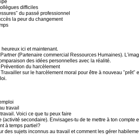
ipe
llègues difficiles
lessures" du passé professionnel
uccès la peur du changement
emps
 heureux ici et maintenant.
Partner (Partenaire commercial Ressources Humaines). L'imag
omparaison des idées personnelles avec la réalité.
 Prévention du harcèlement
ravailler sur le harcèlement moral pour être à nouveau "prêt" et
oi.
emploi
u travail
 travail. Voici ce que tu peux faire
(activité secondaire). Envisages-tu de te mettre à ton compte e
t à temps partiel?
sur des sujets inconnus au travail et comment les gérer habileme