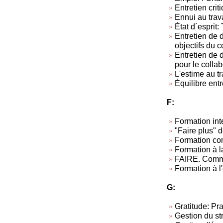
Entretien criti
Ennui au trav
État d´esprit: 
Entretien de d
objectifs du c
Entretien de 
pour le collab
L'estime au tra
Équilibre entr
F:
Formation inte
"Faire plus" d
Formation co
Formation à l
FAIRE. Commen
Formation à l
G:
Gratitude: Pra
Gestion du st