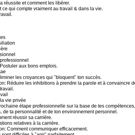
a réussite et comment les libérer.
 ce qui compte vraiment au travail & dans la vie.
ravail.
tes
iliation
ière
sionnel
rofessionnel
Postuler aux bons emplois.
tae
iminer les croyances qui "bloquent" ton succès.
: Réduire les inhibitions à prendre la parole et à convaincre 
travail.
vail
la vie privée
prochaine étape professionnelle sur la base de tes compétences, 
s, de ta personnalité et de ton environnement personnel.
ment réussir sa carrière.
tions relatives à la carrière.
n: Comment communiquer efficacement.
sont difficiles à "agir" parfaitement.