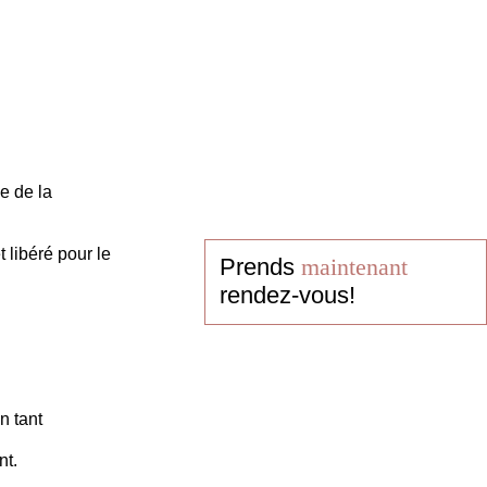
e de la
 libéré pour le
Prends
maintenant
rendez-vous!
n tant
nt.