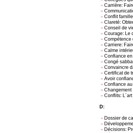
Carrière: Fair
Communicatio
Conflit famille
Clareté: Obten
Conseil de vi
Courage: Le c
Compétence d
Carriere: Fair
Calme intérie
Confiance en 
Congé sabba
Convaincre da
Certificat de t
Avoir confian
Confiance au 
Changement
Conflits: L´art
D:
Dossier de c
Développemen
Décisions: Pr