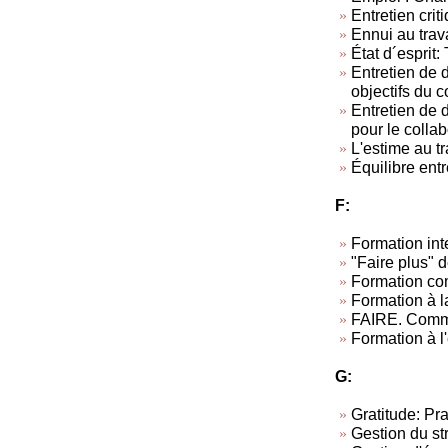
Entretien criti
Ennui au trav
État d´esprit: 
Entretien de d
objectifs du c
Entretien de 
pour le collab
L'estime au tra
Équilibre entr
F:
Formation inte
"Faire plus" d
Formation co
Formation à l
FAIRE. Commen
Formation à l
G:
Gratitude: Pra
Gestion du st