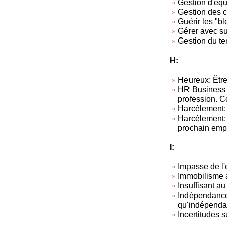
Gestion d'équ
Gestion des co
Guérir les "b
Gérer avec s
Gestion du t
H:
Heureux: Être
HR Business 
profession. C
Harcèlement:
Harcèlement: T
prochain empl
I:
Impasse de l'
Immobilisme a
Insuffisant au
Indépendance 
qu'indépendan
Incertitudes 