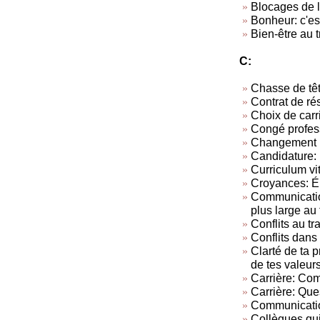
Blocages de l
Bonheur: c'est
Bien-être au t
C:
Chasse de tê
Contrat de rés
Choix de carr
Congé profes
Changement p
Candidature: 
Curriculum vi
Croyances: Él
Communication
plus large au 
Conflits au tra
Conflits dans 
Clarté de ta 
de tes valeur
Carrière: Com
Carrière: Ques
Communicatio
Collègues qui 