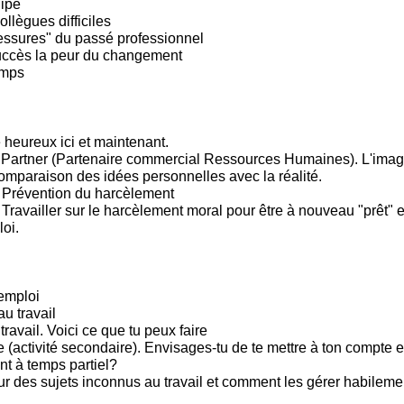
ipe
llègues difficiles
lessures" du passé professionnel
uccès la peur du changement
emps
 heureux ici et maintenant.
Partner (Partenaire commercial Ressources Humaines). L'imag
omparaison des idées personnelles avec la réalité.
 Prévention du harcèlement
ravailler sur le harcèlement moral pour être à nouveau "prêt" et
oi.
emploi
u travail
 travail. Voici ce que tu peux faire
(activité secondaire). Envisages-tu de te mettre à ton compte e
t à temps partiel?
sur des sujets inconnus au travail et comment les gérer habileme