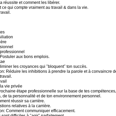
a réussite et comment les libérer.
 ce qui compte vraiment au travail & dans la vie.
ravail.
tes
iliation
ière
sionnel
rofessionnel
Postuler aux bons emplois.
tae
iminer les croyances qui "bloquent" ton succès.
: Réduire les inhibitions à prendre la parole et à convaincre 
travail.
vail
la vie privée
prochaine étape professionnelle sur la base de tes compétences, 
s, de ta personnalité et de ton environnement personnel.
ment réussir sa carrière.
tions relatives à la carrière.
n: Comment communiquer efficacement.
sont difficiles à "agir" parfaitement.