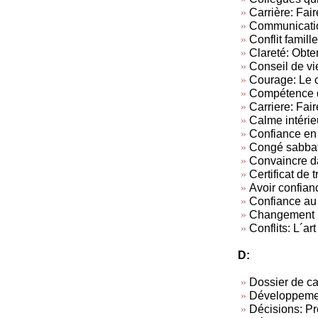
Carrière: Fair
Communicatio
Conflit famille
Clareté: Obten
Conseil de vi
Courage: Le c
Compétence d
Carriere: Fair
Calme intérie
Confiance en 
Congé sabba
Convaincre da
Certificat de t
Avoir confian
Confiance au 
Changement
Conflits: L´art
D:
Dossier de c
Développemen
Décisions: Pr