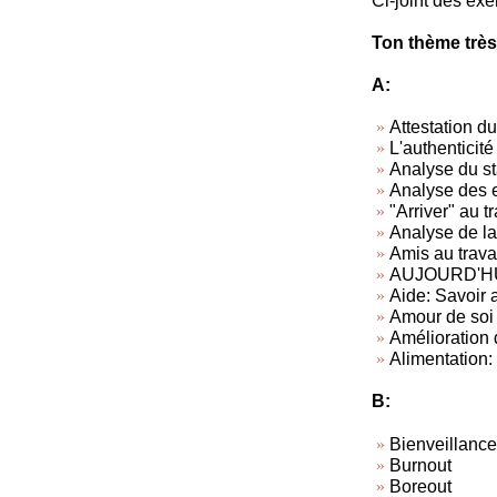
Ci-joint des exe
Ton thème très
A:
Attestation du
L'authenticité
Analyse du sta
Analyse des 
"Arriver" au tr
Analyse de la 
Amis au travai
AUJOURD'HUI, 
Aide: Savoir a
Amour de soi
Amélioration d
Alimentation: 
B:
Bienveillance
Burnout
Boreout