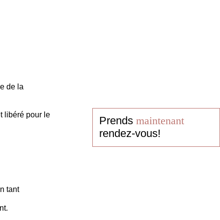
e de la
 libéré pour le
Prends
maintenant
rendez-vous!
n tant
nt.