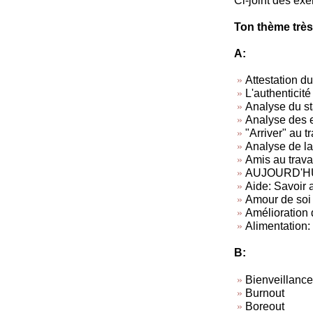
Ci-joint des exe
Ton thème très
A:
Attestation du
L'authenticité
Analyse du sta
Analyse des 
"Arriver" au tr
Analyse de la 
Amis au travai
AUJOURD'HUI, 
Aide: Savoir a
Amour de soi
Amélioration d
Alimentation: 
B:
Bienveillance
Burnout
Boreout