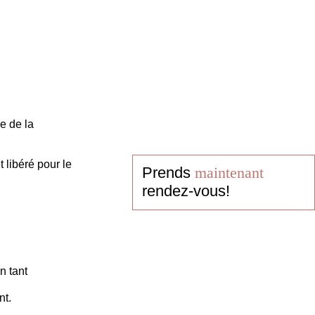
e de la
 libéré pour le
Prends
maintenant
rendez-vous!
n tant
nt.