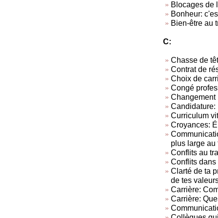
Blocages de l
Bonheur: c'est
Bien-être au t
C:
Chasse de tê
Contrat de rés
Choix de carr
Congé profes
Changement p
Candidature: 
Curriculum vi
Croyances: Él
Communication
plus large au 
Conflits au tra
Conflits dans 
Clarté de ta 
de tes valeur
Carrière: Com
Carrière: Ques
Communicatio
Collègues qui 