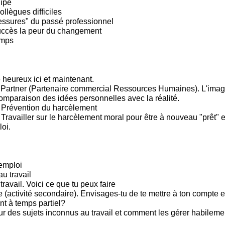
ipe
llègues difficiles
lessures" du passé professionnel
uccès la peur du changement
emps
 heureux ici et maintenant.
Partner (Partenaire commercial Ressources Humaines). L'imag
omparaison des idées personnelles avec la réalité.
 Prévention du harcèlement
ravailler sur le harcèlement moral pour être à nouveau "prêt" et
oi.
emploi
u travail
 travail. Voici ce que tu peux faire
(activité secondaire). Envisages-tu de te mettre à ton compte e
t à temps partiel?
sur des sujets inconnus au travail et comment les gérer habileme