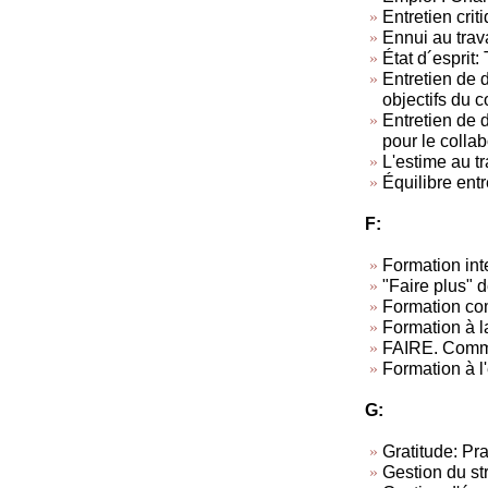
Entretien criti
Ennui au trav
État d´esprit: 
Entretien de d
objectifs du c
Entretien de 
pour le collab
L'estime au tra
Équilibre entr
F:
Formation inte
"Faire plus" d
Formation co
Formation à l
FAIRE. Commen
Formation à l
G:
Gratitude: Pra
Gestion du st