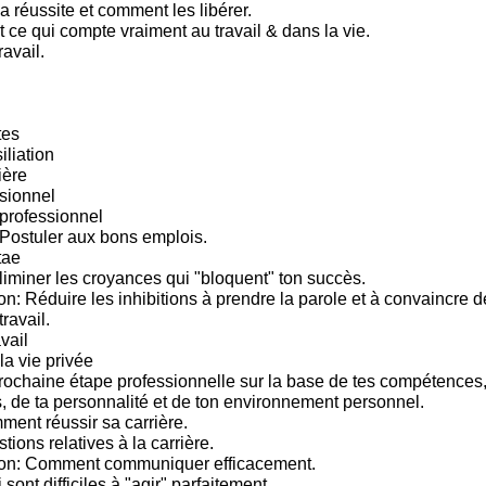
a réussite et comment les libérer.
 ce qui compte vraiment au travail & dans la vie.
ravail.
tes
iliation
ière
sionnel
rofessionnel
Postuler aux bons emplois.
tae
iminer les croyances qui "bloquent" ton succès.
: Réduire les inhibitions à prendre la parole et à convaincre 
travail.
vail
la vie privée
prochaine étape professionnelle sur la base de tes compétences, 
s, de ta personnalité et de ton environnement personnel.
ment réussir sa carrière.
tions relatives à la carrière.
n: Comment communiquer efficacement.
sont difficiles à "agir" parfaitement.