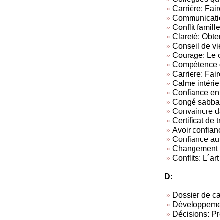
Carrière: Fair
Communicatio
Conflit famille
Clareté: Obten
Conseil de vi
Courage: Le c
Compétence d
Carriere: Fair
Calme intérie
Confiance en 
Congé sabba
Convaincre da
Certificat de t
Avoir confian
Confiance au 
Changement
Conflits: L´art
D:
Dossier de c
Développemen
Décisions: Pr