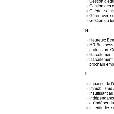
Gestion d'équ
Gestion des co
Guérir les "b
Gérer avec s
Gestion du t
H:
Heureux: Être
HR Business 
profession. C
Harcèlement:
Harcèlement: T
prochain empl
I:
Impasse de l'
Immobilisme a
Insuffisant au
Indépendance 
qu'indépendan
Incertitudes 