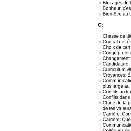
Blocages de l
Bonheur: c'est
Bien-être au t
C:
Chasse de tê
Contrat de rés
Choix de carr
Congé profes
Changement p
Candidature: 
Curriculum vi
Croyances: Él
Communication
plus large au 
Conflits au tra
Conflits dans 
Clarté de ta 
de tes valeur
Carrière: Com
Carrière: Ques
Communicatio
Collègues qui 