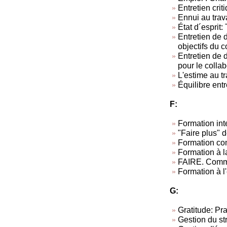
Entretien criti
Ennui au trav
État d´esprit: 
Entretien de d
objectifs du c
Entretien de 
pour le collab
L'estime au tra
Équilibre entr
F:
Formation inte
"Faire plus" d
Formation co
Formation à l
FAIRE. Commen
Formation à l
G:
Gratitude: Pra
Gestion du st