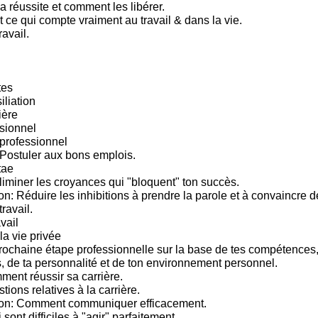
a réussite et comment les libérer.
 ce qui compte vraiment au travail & dans la vie.
ravail.
tes
iliation
ière
sionnel
rofessionnel
Postuler aux bons emplois.
tae
iminer les croyances qui "bloquent" ton succès.
: Réduire les inhibitions à prendre la parole et à convaincre 
travail.
vail
la vie privée
prochaine étape professionnelle sur la base de tes compétences, 
s, de ta personnalité et de ton environnement personnel.
ment réussir sa carrière.
tions relatives à la carrière.
n: Comment communiquer efficacement.
sont difficiles à "agir" parfaitement.