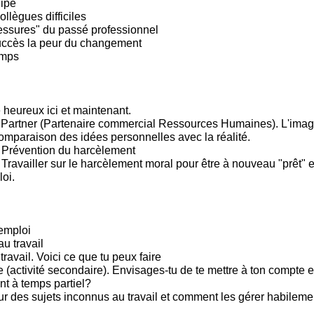
ipe
llègues difficiles
lessures" du passé professionnel
uccès la peur du changement
emps
 heureux ici et maintenant.
Partner (Partenaire commercial Ressources Humaines). L'imag
omparaison des idées personnelles avec la réalité.
 Prévention du harcèlement
ravailler sur le harcèlement moral pour être à nouveau "prêt" et
oi.
emploi
u travail
 travail. Voici ce que tu peux faire
(activité secondaire). Envisages-tu de te mettre à ton compte e
t à temps partiel?
sur des sujets inconnus au travail et comment les gérer habileme