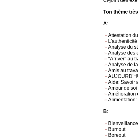
Ci-joint des exe
Ton thème très
A:
Attestation du
L'authenticité
Analyse du sta
Analyse des 
"Arriver" au tr
Analyse de la 
Amis au travai
AUJOURD'HUI, 
Aide: Savoir a
Amour de soi
Amélioration d
Alimentation: 
B:
Bienveillance
Burnout
Boreout