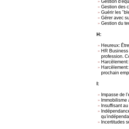
Gestion d'équ
Gestion des co
Guérir les "b
Gérer avec s
Gestion du t
H:
Heureux: Être
HR Business 
profession. C
Harcèlement:
Harcèlement: T
prochain empl
I:
Impasse de l'
Immobilisme a
Insuffisant au
Indépendance 
qu'indépendan
Incertitudes 