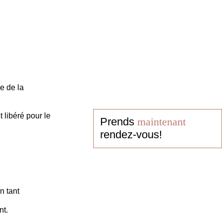
e de la
 libéré pour le
Prends
maintenant
rendez-vous!
n tant
nt.