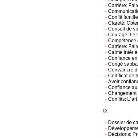
Carrière: Fair
Communicatio
Conflit famille
Clareté: Obten
Conseil de vi
Courage: Le c
Compétence d
Carriere: Fair
Calme intérie
Confiance en 
Congé sabba
Convaincre da
Certificat de t
Avoir confian
Confiance au 
Changement
Conflits: L´art
D:
Dossier de c
Développemen
Décisions: Pr