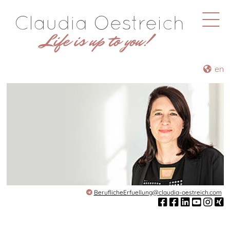
en
BeruflicheErfuellung@claudia-oestreich.com