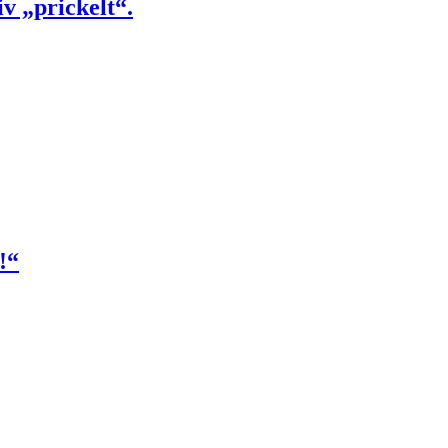
v „prickelt“.
!“