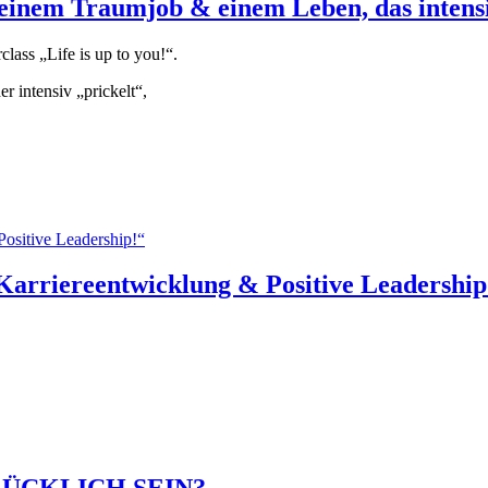
deinem Traumjob & einem Leben, das intensi
ss „Life is up to you!“.
 intensiv „prickelt“,
arriereentwicklung & Positive Leadership