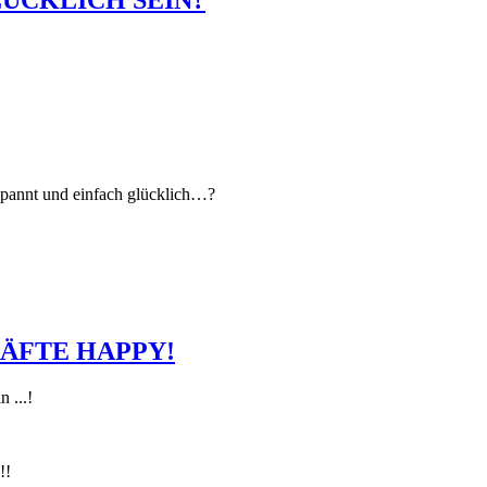
ÜCKLICH SEIN?
pannt und einfach glücklich…?
ÄFTE HAPPY!
 ...!
!!