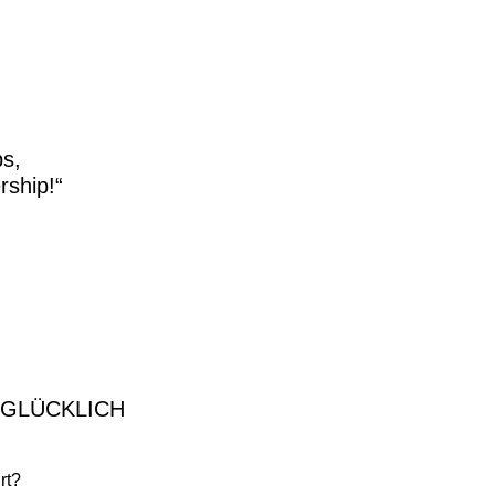
s,
rship!“
 GLÜCKLICH
rt?