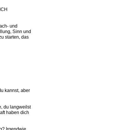
ICH
Fach- und
llung, Sinn und
zu starten, das
du kannst, aber
e, du langweilst
aft haben dich
g? Irgendwie