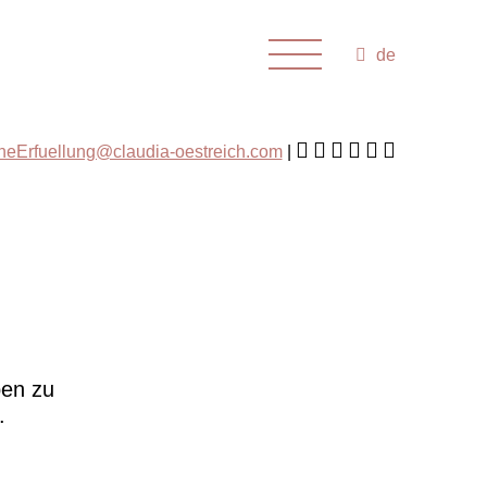
de
cheErfuellung@claudia-oestreich.com
ben zu
.