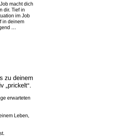
Job macht dich
 dir. Tief in
tuation im Job
ief in deinem
ngend …
ss zu deinem
 „prickelt“.
ge erwarteten
 einem Leben,
t.