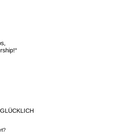
s,
rship!“
 GLÜCKLICH
rt?