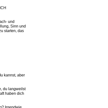
ICH
Fach- und
llung, Sinn und
zu starten, das
du kannst, aber
e, du langweilst
aft haben dich
g? Irgendwie