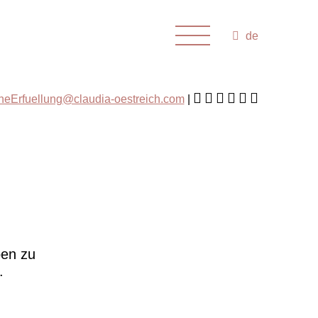
de
cheErfuellung@claudia-oestreich.com
ben zu
.