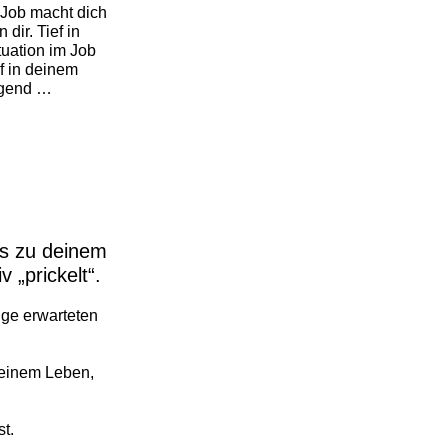
Job macht dich
 dir. Tief in
tuation im Job
ief in deinem
ngend …
ss zu deinem
 „prickelt“.
ge erwarteten
 einem Leben,
t.