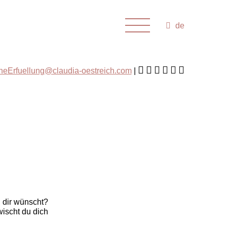
de
cheErfuellung@claudia-oestreich.com
u dir wünscht?
wischt du dich