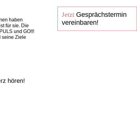
Jetzt
Gesprächstermin
inen haben
vereinbaren!
t für sie. Die
IMPULS und GO!!!
d seine Ziele
rz hören!