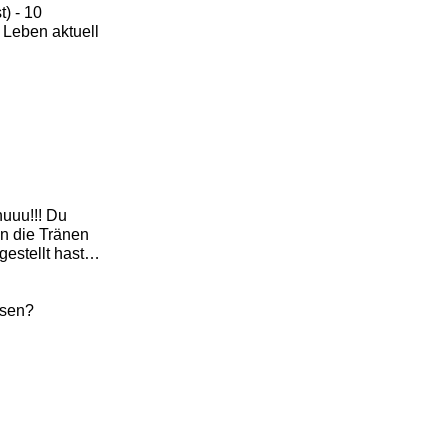
t) - 10
n Leben aktuell
huuu!!! Du
n die Tränen
gestellt hast…
ssen?