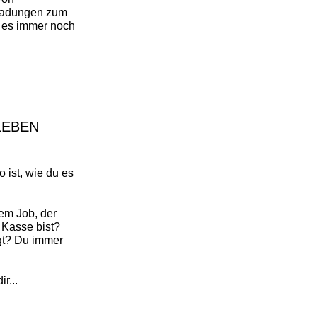
ladungen zum
 es immer noch
LEBEN
 ist, wie du es
em Job, der
 Kasse bist?
gt? Du immer
r...