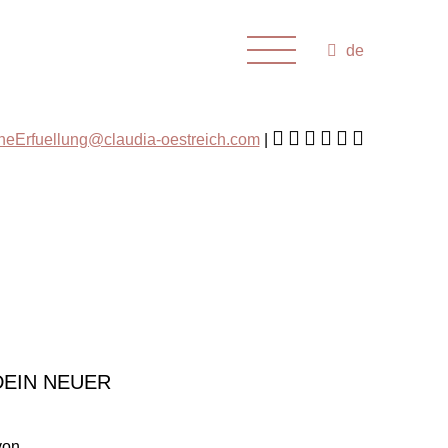
de
cheErfuellung@claudia-oestreich.com
EIN NEUER
von