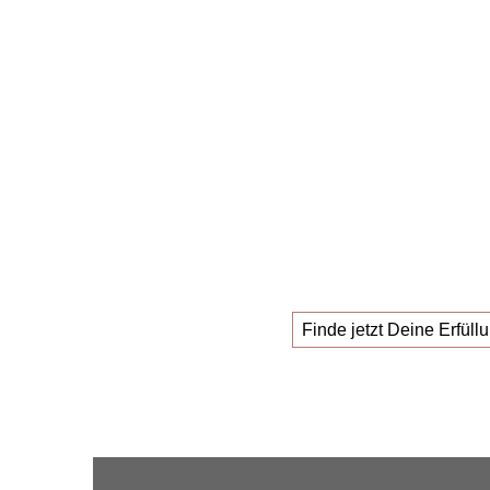
Die
Masterclas
die ihren
neu
suchen!
Finde jetzt Deine Erfüllu