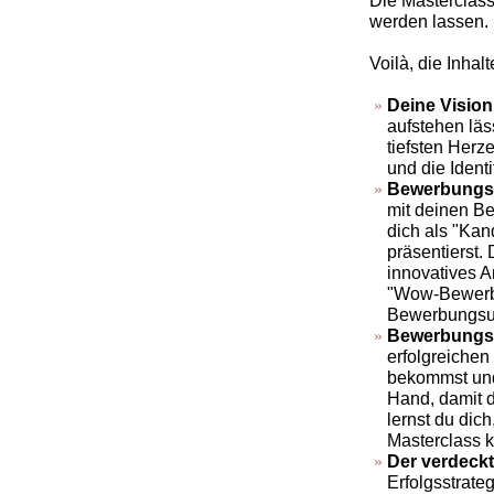
Die Masterclass
werden lassen.
Voilà, die Inhal
Deine Vision
aufstehen läs
tiefsten Herz
und die Identi
Bewerbungsu
mit deinen Be
dich als "Kan
präsentierst
innovatives A
"Wow-Bewerbun
Bewerbungsun
Bewerbungs
erfolgreiche
bekommst und
Hand, damit d
lernst du dic
Masterclass k
Der verdeck
Erfolgsstrate