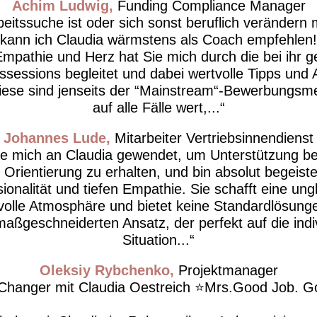
Achim Ludwig
Funding Compliance Manager
eitssuche ist oder sich sonst beruflich verändern
kann ich Claudia wärmstens als Coach empfehlen!
 Empathie und Herz hat Sie mich durch die bei ihr 
sessions begleitet und dabei wertvolle Tipps und
iese sind jenseits der “Mainstream“-Bewerbungsm
auf alle Fälle wert,...
Johannes Lude
Mitarbeiter Vertriebsinnendienst
be mich an Claudia gewendet, um Unterstützung be
 Orientierung zu erhalten, und bin absolut begeiste
ionalität und tiefen Empathie. Sie schafft eine ung
volle Atmosphäre und bietet keine Standardlösung
maßgeschneiderten Ansatz, der perfekt auf die indiv
Situation...
Oleksiy Rybchenko
Projektmanager
hanger mit Claudia Oestreich ⭐️Mrs.Good Job. Go