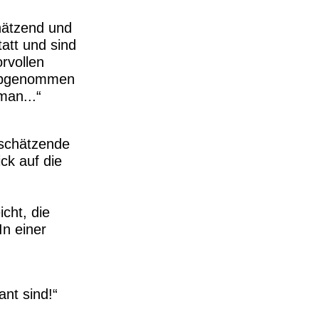
hätzend und
att und sind
rvollen
s abgenommen
 man...
tschätzende
ick auf die
cht, die
n einer
nt sind!