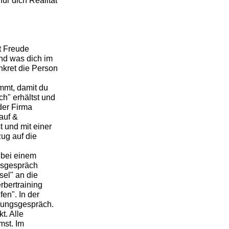
ür dich Realität
t Freude
und was dich im
nkret die Person
mmt, damit du
h" erhältst und
der Firma
auf &
 und mit einer
ug auf die
 bei einem
gsgespräch
el" an die
rbertraining
en". In der
bungsgespräch.
t. Alle
mst. Im