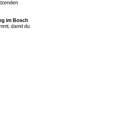
ätzenden
ung im Bosch
ommt, damit du
estreich – 1:1 Karriere Sparring