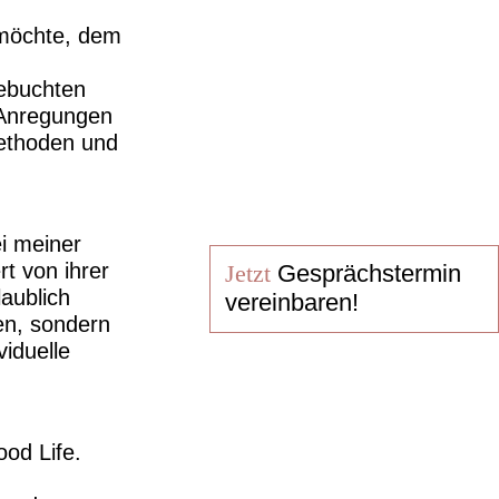
 möchte, dem
gebuchten
 Anregungen
ethoden und
i meiner
rt von ihrer
Jetzt
Gesprächstermin
laublich
vereinbaren!
en, sondern
iduelle
od Life.