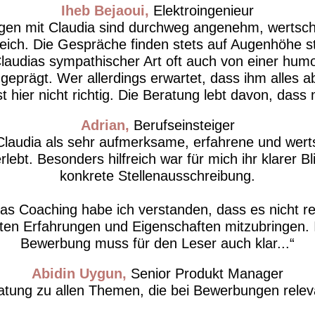
Iheb Bejaoui
Elektroingenieur
ngen mit Claudia sind durchweg angenehm, wertsc
freich. Die Gespräche finden stets auf Augenhöhe st
laudias sympathischer Art oft auch von einer humo
t geprägt. Wer allerdings erwartet, dass ihm alle
ist hier nicht richtig. Die Beratung lebt davon, dass
Adrian
Berufseinsteiger
Claudia als sehr aufmerksame, erfahrene und wer
lebt. Besonders hilfreich war für mich ihr klarer Bl
konkrete Stellenausschreibung.
as Coaching habe ich verstanden, dass es nicht rei
ten Erfahrungen und Eigenschaften mitzubringen. I
Bewerbung muss für den Leser auch klar...
Abidin Uygun
Senior Produkt Manager
atung zu allen Themen, die bei Bewerbungen releva