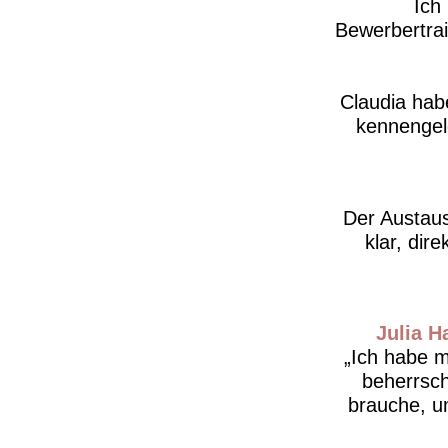
Ich
Bewerbertra
Claudia hab
kennengele
Der Austaus
klar, dire
Julia 
Ich habe m
beherrsch
brauche, u