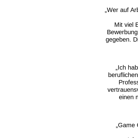
Wer auf Arb
Mit viel
Bewerbungs
gegeben. D
​Ich ha
beruflichen
Profess
vertrauens
einen 
Game C