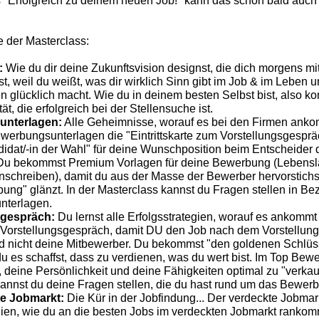
 "Erfolgreich zu deinem neuen Job!" kann das schon bald auch f
te der Masterclass:
:
Wie du dir deine Zukunftsvision designst, die dich morgens mi
st, weil du weißt, was dir wirklich Sinn gibt im Job & im Leben 
en glücklich macht. Wie du in deinem besten Selbst bist, also ko
tät, die erfolgreich bei der Stellensuche ist.
nterlagen:
Alle Geheimnisse, worauf es bei den Firmen anko
werbungsunterlagen die "Eintrittskarte zum Vorstellungsgespräc
didat/-in der Wahl" für deine Wunschposition beim Entscheider 
. Du bekommst Premium Vorlagen für deine Bewerbung (Lebensl
nschreiben), damit du aus der Masse der Bewerber hervorstichst
g" glänzt. In der Masterclass kannst du Fragen stellen in Bez
terlagen.
gespräch:
Du lernst alle Erfolgsstrategien, worauf es ankommt
n Vorstellungsgespräch, damit DU den Job nach dem Vorstellun
 nicht deine Mitbewerber. Du bekommst "den goldenen Schlüss
u es schaffst, dass zu verdienen, was du wert bist. Im Top Bewe
h, deine Persönlichkeit und deine Fähigkeiten optimal zu "verkauf
annst du deine Fragen stellen, die du hast rund um das Bewer
te Jobmarkt:
Die Kür in der Jobfindung... Der verdeckte Jobmark
gien, wie du an die besten Jobs im verdeckten Jobmarkt rankom