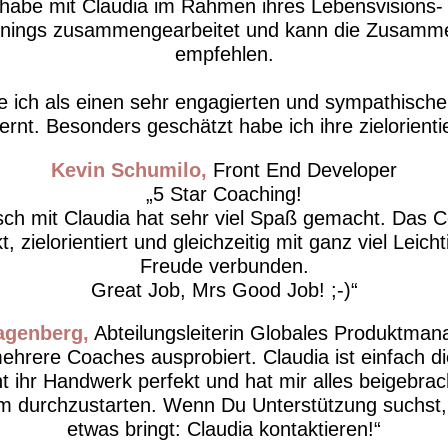
 habe mit Claudia im Rahmen ihres Lebensvisions-
inings zusammengearbeitet und kann die Zusamme
empfehlen.
e ich als einen sehr engagierten und sympathisc
rnt. Besonders geschätzt habe ich ihre zielorientie
Kevin Schumilo
Front End Developer
5 Star Coaching!
ch mit Claudia hat sehr viel Spaß gemacht. Das 
kt, zielorientiert und gleichzeitig mit ganz viel Leich
Freude verbunden.
Great Job, Mrs Good Job! ;-)
Hagenberg
Abteilungsleiterin Globales Produktma
ehrere Coaches ausprobiert. Claudia ist einfach di
t ihr Handwerk perfekt und hat mir alles beigebrac
m durchzustarten. Wenn Du Unterstützung suchst, d
etwas bringt: Claudia kontaktieren!