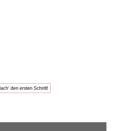
s
1:1 Karriere
g
für den
Job, der
Erfüllung gibt.
ach‘ den ersten Schritt!