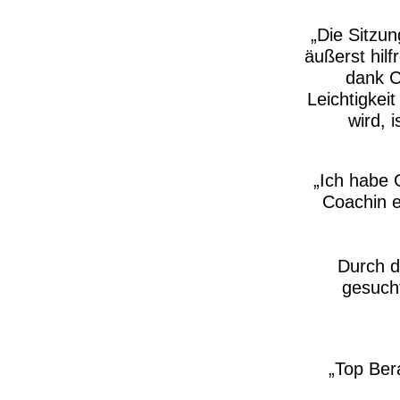
Die Sitzu
äußerst hil
dank C
Leichtigkei
wird, 
Ich habe 
Coachin er
Durch d
gesuch
Top Ber