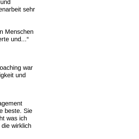
 und
narbeit sehr
hen Menschen
rte und...
Coaching war
tigkeit und
nagement
e beste. Sie
ht was ich
ie wirklich