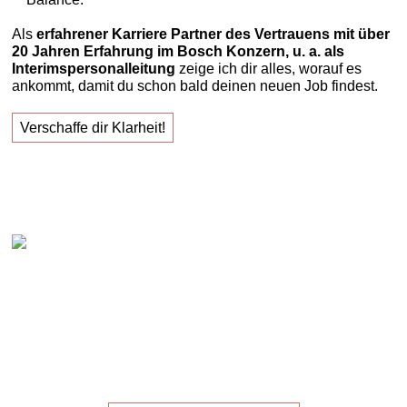
Als
erfahrener Karriere Partner des Vertrauens mit über
20 Jahren Erfahrung im Bosch Konzern, u. a. als
Interimspersonalleitung
zeige ich dir alles, worauf es
ankommt, damit du schon bald deinen neuen Job findest.
Verschaffe dir Klarheit!
Claudia Oestreich – "Erfolgreich zu deinem neuen
Job!"
Die
Masterclass
für die,
die ihren
neuen Job
suchen!