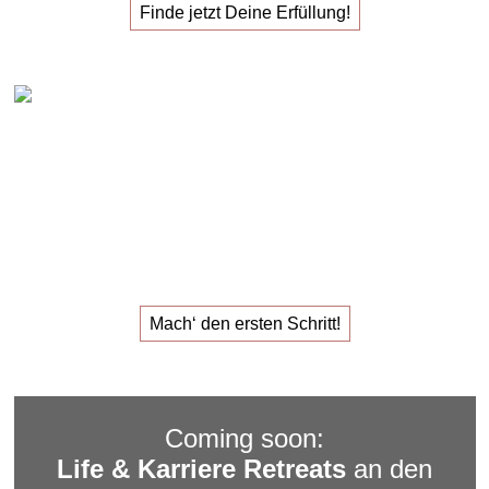
Finde jetzt Deine Erfüllung!
Claudia Oestreich – 1:1 Karriere Sparring
Das
1:1 Karriere Sparring
für den
Job, der dir Erfüllung
gibt.
Mach‘ den ersten Schritt!
Coming soon:
Life & Karriere Retreats
an den