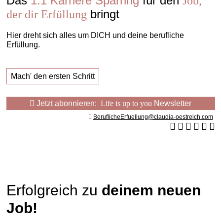
Das
1:1 Karriere Sparring
für den
Job,
bringt
der dir Erfüllung
Hier dreht sich alles um DICH und deine berufliche
Erfüllung.
Mach' den ersten Schritt
Jetzt abonnieren:
Life is up to you
Newsletter
BeruflicheErfuellung@claudia-oestreich.com
Erfolgreich zu
deinem neuen
Job!