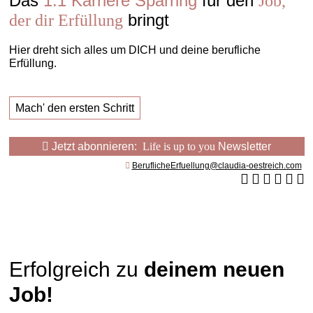
Das
1:1 Karriere Sparring
für den
Job,
bringt
der dir Erfüllung
Hier dreht sich alles um DICH und deine berufliche
Erfüllung.
Mach' den ersten Schritt
Jetzt abonnieren:
Life is up to you
Newsletter
BeruflicheErfuellung@claudia-oestreich.com
Erfolgreich zu
deinem neuen
Job!