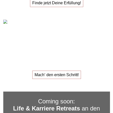
Finde jetzt Deine Erfüllung!
Claudia Oestreich – 1:1 Karriere Sparring
Das
1:1 Karriere Sparring
für den
Job, der dir Erfüllung
gibt.
Mach‘ den ersten Schritt!
Coming soon:
Life & Karriere Retreats
an den