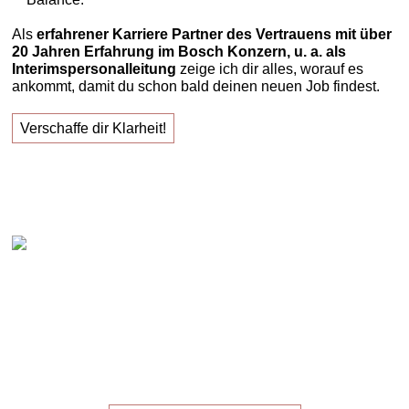
Als
erfahrener Karriere Partner des Vertrauens mit über
20 Jahren Erfahrung im Bosch Konzern, u. a. als
Interimspersonalleitung
zeige ich dir alles, worauf es
ankommt, damit du schon bald deinen neuen Job findest.
Verschaffe dir Klarheit!
Claudia Oestreich – "Erfolgreich zu deinem neuen
Job!"
Die
Masterclass
für die,
die ihren
neuen Job
suchen!