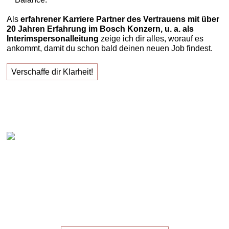
Als
erfahrener Karriere Partner des Vertrauens mit über
20 Jahren Erfahrung im Bosch Konzern, u. a. als
Interimspersonalleitung
zeige ich dir alles, worauf es
ankommt, damit du schon bald deinen neuen Job findest.
Verschaffe dir Klarheit!
Claudia Oestreich – "Erfolgreich zu deinem neuen
Job!"
Die
Masterclass
für die,
die ihren
neuen Job
suchen!