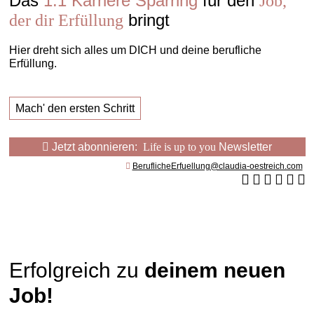
Das
1:1 Karriere Sparring
für den
Job,
bringt
der dir Erfüllung
Hier dreht sich alles um DICH und deine berufliche
Erfüllung.
Mach' den ersten Schritt
Jetzt abonnieren:
Life is up to you
Newsletter
BeruflicheErfuellung@claudia-oestreich.com
Erfolgreich zu
deinem neuen
Job!