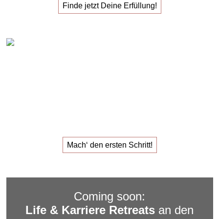
Finde jetzt Deine Erfüllung!
Claudia Oestreich – 1:1 Karriere Sparring
Das
1:1 Karriere Sparring
für den
Job, der dir Erfüllung
gibt.
Mach‘ den ersten Schritt!
Coming soon:
Life & Karriere Retreats
an den