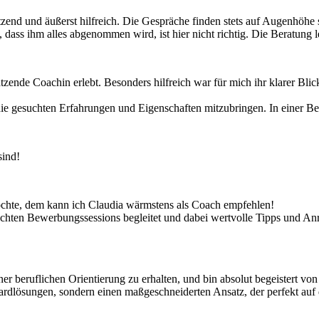
nd und äußerst hilfreich. Die Gespräche finden stets auf Augenhöhe s
, dass ihm alles abgenommen wird, ist hier nicht richtig. Die Beratung l
zende Coachin erlebt. Besonders hilfreich war für mich ihr klarer Blic
 die gesuchten Erfahrungen und Eigenschaften mitzubringen. In einer B
sind!
möchte, dem kann ich Claudia wärmstens als Coach empfehlen!
uchten Bewerbungssessions begleitet und dabei wertvolle Tipps und An
 beruflichen Orientierung zu erhalten, und bin absolut begeistert von i
rdlösungen, sondern einen maßgeschneiderten Ansatz, der perfekt auf di