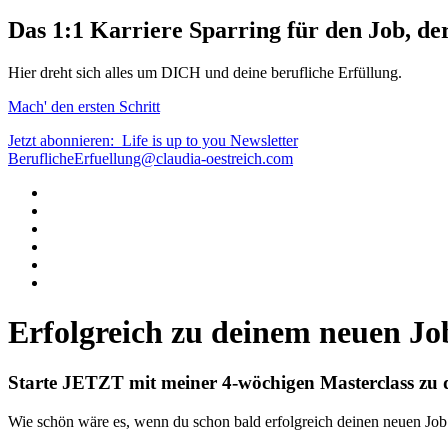
Das
1:1 Karriere Sparring
für den
Job, de
Hier dreht sich alles um DICH und deine berufliche Erfüllung.
Mach' den ersten Schritt
Jetzt abonnieren:
Life is up to you
Newsletter
BeruflicheErfuellung@claudia-oestreich.com
Erfolgreich zu
deinem neuen Jo
Starte JETZT mit meiner 4-wöchigen Masterclass zu
Wie schön wäre es, wenn du schon bald erfolgreich deinen neuen Job