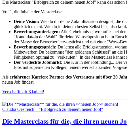
Die Masterclass "Erfolgreich zu deinem neuen Job!" kann das schon b
Voilà, die Inhalte der Masterclass:
Deine Vision:
Wie du dir deine Zukunftsvision designst, die d
glücklich macht. Wie du in deinem besten Selbst bist, also konkre
Bewerbungsunterlagen:
Alle Geheimnisse, worauf es bei den 
"Kandidat/-in der Wahl" für deine Wunschposition beim Entsc
der Masse der Bewerber hervorstichst und mit einer "Wow-Bewe
Bewerbungsgespräch:
Du lernst alle Erfolgsstrategien, wor
Mitbewerber. Du bekommst "den goldenen Schlüssel" an die Hand
Fähigkeiten optimal zu "verkaufen". In der Masterclass kannst
Der verdeckte Jobmarkt:
Die Kür in der Jobfindung... Der ve
Jobs mit supernetten Kollegen, einem wertschätzenden Vorgesetz
Als
erfahrener Karriere Partner des Vertrauens mit über 20 Jahr
neuen Job findest.
Verschaffe dir Klarheit!
Claudia Oestreich – "Erfolgreich zu deinem neuen Job!"
Die
Masterclass
für die, die ihren
neuen J