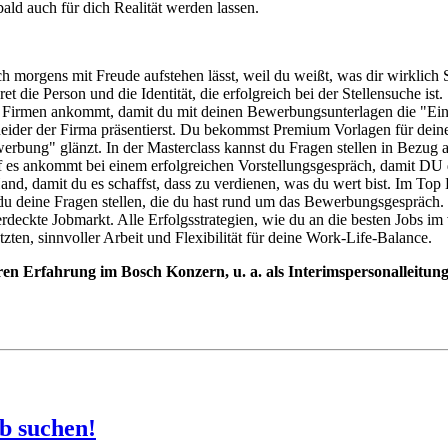
ald auch für dich Realität werden lassen.
ich morgens mit Freude aufstehen lässt, weil du weißt, was dir wirklic
t die Person und die Identität, die erfolgreich bei der Stellensuche ist.
Firmen ankommt, damit du mit deinen Bewerbungsunterlagen die "Eintri
heider der Firma präsentierst. Du bekommst Premium Vorlagen für dei
rbung" glänzt. In der Masterclass kannst du Fragen stellen in Bezug 
auf es ankommt bei einem erfolgreichen Vorstellungsgespräch, damit D
, damit du es schaffst, dass zu verdienen, was du wert bist. Im Top B
 du deine Fragen stellen, die du hast rund um das Bewerbungsgespräch.
rdeckte Jobmarkt. Alle Erfolgsstrategien, wie du an die besten Jobs 
ten, sinnvoller Arbeit und Flexibilität für deine Work-Life-Balance.
en Erfahrung im Bosch Konzern, u. a. als Interimspersonalleitun
ob
suchen!