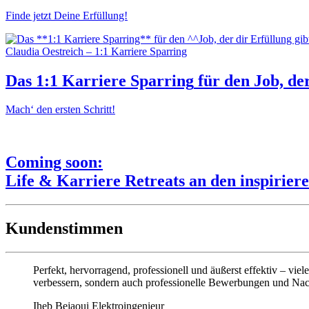
Finde jetzt Deine Erfüllung!
Claudia Oestreich – 1:1 Karriere Sparring
Das
1:1 Karriere Sparring
für den
Job, der
Mach‘ den ersten Schritt!
Coming soon:
Life & Karriere Retreats
an den
inspirier
Kundenstimmen
Perfekt, hervorragend, professionell und äußerst effektiv – vie
verbessern, sondern auch professionelle Bewerbungen und Nachri
Iheb Bejaoui
Elektroingenieur