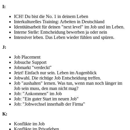
I:
ICH! Du bist die No. 1 in deinem Leben
Interkulturelles Training: Arbeiten in Deutschland
Identitätsarbeit für deinen "next level" im Job und im Leben.
Interne Stelle: Entscheidung bewerben ja oder nein
Intensiver leben. Das Leben wieder fühlen und spüren.
J:
Job Placement
Jobsuche Support
Jobmarkt "verdeckt"
Jetzt! Einfach nur sein. Leben im Augenblick
Jobwahl. Die richtige Job Entscheidung treffen.
Job "aushalten" lernen. Was tun, wenn man noch länger im
Job sein muss, den man nicht mag?
Job: "Ankommen" im Job
Job: "Ein guter Start im neuen Job"
Job: "Jobwechsel innerhalb der Firma"
K:
Konflikte im Job
Konflikte im Privatleben