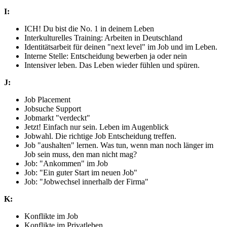
I:
ICH! Du bist die No. 1 in deinem Leben
Interkulturelles Training: Arbeiten in Deutschland
Identitätsarbeit für deinen "next level" im Job und im Leben.
Interne Stelle: Entscheidung bewerben ja oder nein
Intensiver leben. Das Leben wieder fühlen und spüren.
J:
Job Placement
Jobsuche Support
Jobmarkt "verdeckt"
Jetzt! Einfach nur sein. Leben im Augenblick
Jobwahl. Die richtige Job Entscheidung treffen.
Job "aushalten" lernen. Was tun, wenn man noch länger im
Job sein muss, den man nicht mag?
Job: "Ankommen" im Job
Job: "Ein guter Start im neuen Job"
Job: "Jobwechsel innerhalb der Firma"
K:
Konflikte im Job
Konflikte im Privatleben