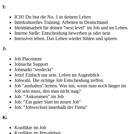
I:
ICH! Du bist die No. 1 in deinem Leben
Interkulturelles Training: Arbeiten in Deutschland
Identitätsarbeit für deinen "next level" im Job und im Leben.
Interne Stelle: Entscheidung bewerben ja oder nein
Intensiver leben. Das Leben wieder fühlen und spüren.
J:
Job Placement
Jobsuche Support
Jobmarkt "verdeckt"
Jetzt! Einfach nur sein. Leben im Augenblick
Jobwahl. Die richtige Job Entscheidung treffen.
Job "aushalten" lernen. Was tun, wenn man noch länger im
Job sein muss, den man nicht mag?
Job: "Ankommen" im Job
Job: "Ein guter Start im neuen Job"
Job: "Jobwechsel innerhalb der Firma"
K:
Konflikte im Job
Konflikte im Privatleben