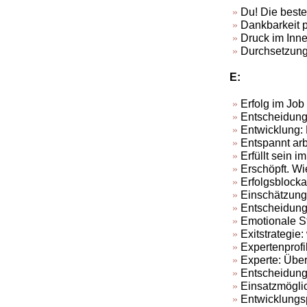
Du! Die beste
Dankbarkeit p
Druck im Inne
Durchsetzung
E:
Erfolg im Job
Entscheidunge
Entwicklung: D
Entspannt arb
Erfüllt sein i
Erschöpft. Wi
Erfolgsblocka
Einschätzung 
Entscheidungs
Emotionale S
Exitstrategie
Expertenprof
Experte: Übe
Entscheidunge
Einsatzmöglic
Entwicklungsp