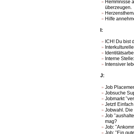
Hemmnisse ab
überzeugen.
Herzensthema
Hilfe annehm
I:
ICH! Du bist 
Interkulturell
Identitätsarbe
Interne Stell
Intensiver le
J:
Job Placeme
Jobsuche Sup
Jobmarkt "ver
Jetzt! Einfac
Jobwahl. Die 
Job "aushalte
mag?
Job: "Ankomm
Job: "Ein gut