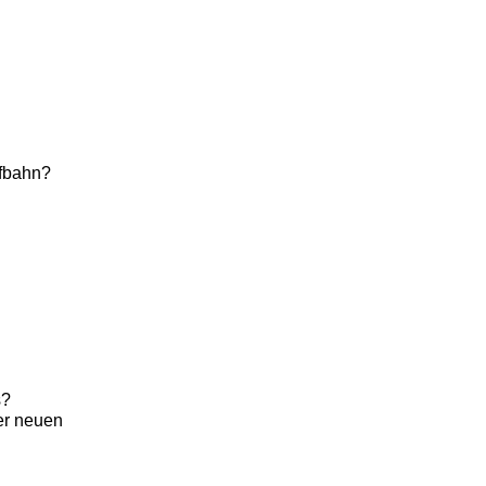
ufbahn?
s?
der neuen