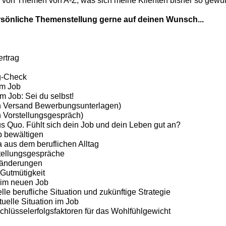
 von Themen von A-Z, was sich meine Klienten bisher so gewün
sönliche Themenstellung gerne auf deinen Wunsch...
rtrag
g-Check
im Job
im Job: Sei du selbst!
 Versand Bewerbungsunterlagen)
 Vorstellungsgespräch)
s Quo. Fühlt sich dein Job und dein Leben gut an?
b bewältigen
aus dem beruflichen Alltag
tellungsgespräche
ränderungen
Gutmütigkeit
im neuen Job
lle berufliche Situation und zukünftige Strategie
uelle Situation im Job
lüsselerfolgsfaktoren für das Wohlfühlgewicht