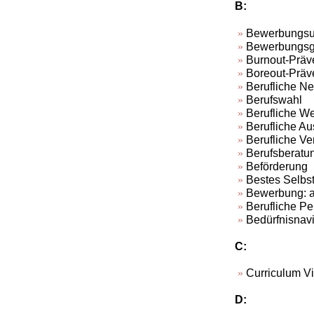
B:
Bewerbungsun
Bewerbungsge
Burnout-Präv
Boreout-Präv
Berufliche Ne
Berufswahl
Berufliche We
Berufliche Au
Berufliche V
Berufsberatu
Beförderung
Bestes Selbs
Bewerbung: au
Berufliche Pe
Bedürfnisnavi
C:
Curriculum V
D: