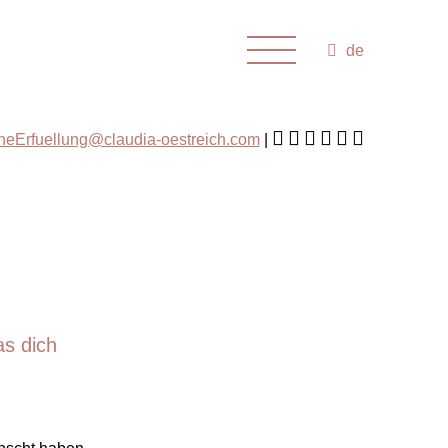
de
cheErfuellung@claudia-oestreich.com
as dich