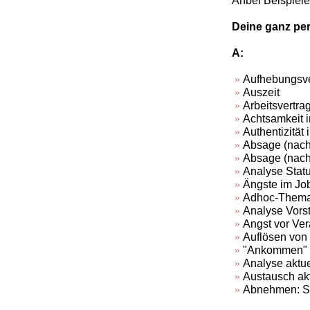
Anbei Beispiele
Deine ganz per
A:
Aufhebungsve
Auszeit
Arbeitsvertra
Achtsamkeit 
Authentizität 
Absage (nach
Absage (nach
Analyse Statu
Ängste im Jo
Adhoc-Thema 
Analyse Vors
Angst vor Ve
Auflösen von 
"Ankommen" 
Analyse aktue
Austausch akt
Abnehmen: Sch