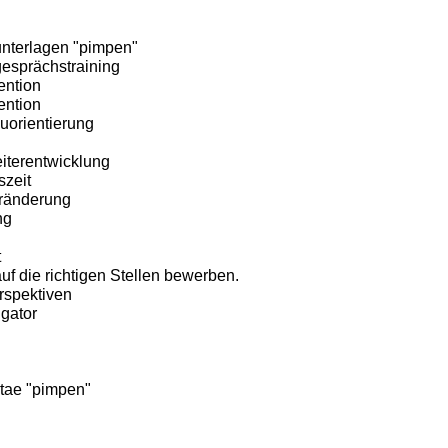
terlagen "pimpen"
sprächstraining
ention
ention
uorientierung
iterentwicklung
szeit
eränderung
ng
t
f die richtigen Stellen bewerben.
rspektiven
gator
itae "pimpen"