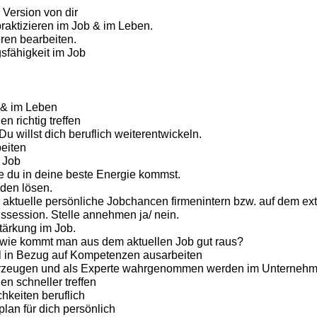
 Version von dir
raktizieren im Job & im Leben.
ren bearbeiten.
sfähigkeit im Job
 & im Leben
n richtig treffen
u willst dich beruflich weiterentwickeln.
eiten
m Job
e du in deine beste Energie kommst.
den lösen.
aktuelle persönliche Jobchancen firmenintern bzw. auf dem ex
session. Stelle annehmen ja/ nein.
tärkung im Job.
: wie kommt man aus dem aktuellen Job gut raus?
il in Bezug auf Kompetenzen ausarbeiten
rzeugen und als Experte wahrgenommen werden im Unterneh
n schneller treffen
hkeiten beruflich
lan für dich persönlich