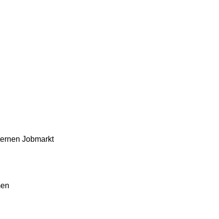
ternen Jobmarkt
men