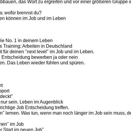
bauen, das Wort zu ergreifen und vor einer größeren Gruppe i
: wofür brennst du?
en können im Job und im Leben
die No. 1 in deinem Leben
es Training: Arbeiten in Deutschland
it für deinen "next level" im Job und im Leben.
e: Entscheidung bewerben ja oder nein
ben. Das Leben wieder fühlen und spüren.
nt
port
deckt"
h nur sein. Leben im Augenblick
richtige Job Entscheidung treffen.
n" lernen. Was tun, wenn man noch länger im Job sein muss, d
en" im Job
er Start im neuen Job"