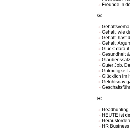
Freunde in de
G:
Gehaltsverha
Gehalt: wie d
Gehalt: hast 
Gehalt: Argu
Glück: darauf
Gesundheit &
Glaubenssätze
Guter Job. De
Gutmütigkeit 
Glücklich im H
Gefühlsnavig
Geschäftsfüh
H:
Headhunting
HEUTE ist de
Herausforderu
HR Business P