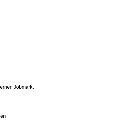
ternen Jobmarkt
men