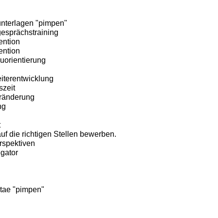
terlagen "pimpen"
sprächstraining
ention
ention
uorientierung
iterentwicklung
szeit
eränderung
ng
t
f die richtigen Stellen bewerben.
rspektiven
gator
itae "pimpen"