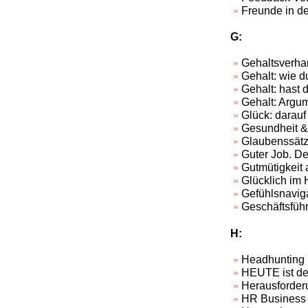
Freunde in de
G:
Gehaltsverha
Gehalt: wie d
Gehalt: hast 
Gehalt: Argu
Glück: darauf
Gesundheit &
Glaubenssätze
Guter Job. De
Gutmütigkeit 
Glücklich im H
Gefühlsnavig
Geschäftsfüh
H:
Headhunting
HEUTE ist de
Herausforderu
HR Business P