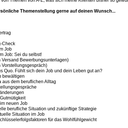
 von Themen von A-Z, was sich meine Klienten bisher so gewün
sönliche Themenstellung gerne auf deinen Wunsch...
rtrag
g-Check
im Job
im Job: Sei du selbst!
 Versand Bewerbungsunterlagen)
 Vorstellungsgespräch)
s Quo. Fühlt sich dein Job und dein Leben gut an?
b bewältigen
aus dem beruflichen Alltag
tellungsgespräche
ränderungen
Gutmütigkeit
im neuen Job
lle berufliche Situation und zukünftige Strategie
uelle Situation im Job
lüsselerfolgsfaktoren für das Wohlfühlgewicht