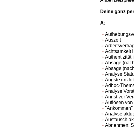
Anbei Beispiele
Deine ganz per
A:
Aufhebungsve
Auszeit
Arbeitsvertra
Achtsamkeit 
Authentizität 
Absage (nach
Absage (nach
Analyse Statu
Ängste im Jo
Adhoc-Thema 
Analyse Vors
Angst vor Ve
Auflösen von 
"Ankommen" 
Analyse aktue
Austausch akt
Abnehmen: Sch