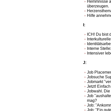
Hemmnisse ab
überzeugen.
Herzensthema
Hilfe annehm
I:
ICH! Du bist 
Interkulturell
Identitätsarbe
Interne Stell
Intensiver le
J:
Job Placeme
Jobsuche Sup
Jobmarkt "ver
Jetzt! Einfac
Jobwahl. Die 
Job "aushalte
mag?
Job: "Ankomm
Job: "Ein gut