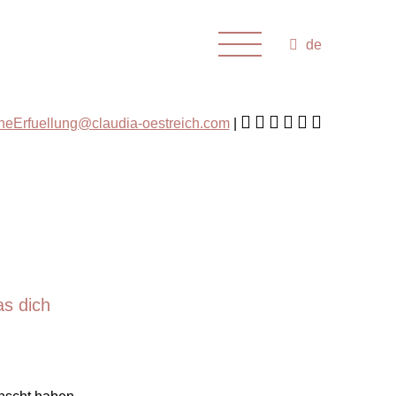
de
cheErfuellung@claudia-oestreich.com
as dich