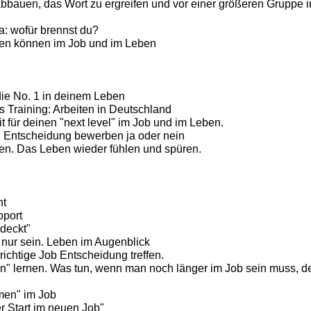
bauen, das Wort zu ergreifen und vor einer größeren Gruppe i
: wofür brennst du?
en können im Job und im Leben
die No. 1 in deinem Leben
es Training: Arbeiten in Deutschland
it für deinen "next level" im Job und im Leben.
e: Entscheidung bewerben ja oder nein
ben. Das Leben wieder fühlen und spüren.
nt
port
deckt"
h nur sein. Leben im Augenblick
richtige Job Entscheidung treffen.
n" lernen. Was tun, wenn man noch länger im Job sein muss, d
en" im Job
er Start im neuen Job"