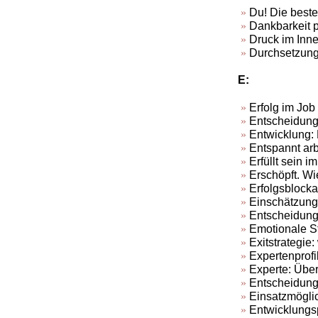
Du! Die beste
Dankbarkeit p
Druck im Inne
Durchsetzung
E:
Erfolg im Job
Entscheidunge
Entwicklung: D
Entspannt arb
Erfüllt sein i
Erschöpft. Wi
Erfolgsblocka
Einschätzung 
Entscheidungs
Emotionale S
Exitstrategie
Expertenprof
Experte: Übe
Entscheidunge
Einsatzmöglic
Entwicklungsp