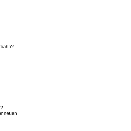
ufbahn?
s?
der neuen