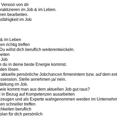
 Version von dir
raktizieren im Job & im Leben.
ren bearbeiten.
sfähigkeit im Job
 & im Leben
n richtig treffen
u willst dich beruflich weiterentwickeln.
eiten
m Job
e du in deine beste Energie kommst.
den lösen.
aktuelle persönliche Jobchancen firmenintern bzw. auf dem ex
session. Stelle annehmen ja/ nein.
tärkung im Job.
: wie kommt man aus dem aktuellen Job gut raus?
il in Bezug auf Kompetenzen ausarbeiten
rzeugen und als Experte wahrgenommen werden im Unterneh
n schneller treffen
hkeiten beruflich
lan für dich persönlich