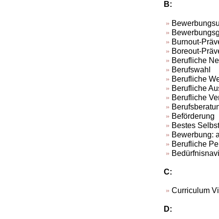
B:
Bewerbungsun
Bewerbungsge
Burnout-Präv
Boreout-Präv
Berufliche Ne
Berufswahl
Berufliche We
Berufliche Au
Berufliche V
Berufsberatu
Beförderung
Bestes Selbs
Bewerbung: au
Berufliche Pe
Bedürfnisnavi
C:
Curriculum V
D: